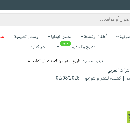
وتية
أطفال وناشئة
متجر الهدايا
وسائل تعليمية
شح
جديد
المطبخ والسفرة
انشر كتابك
ترتيب حسب:
لتراث العربي
يم
| كشيدة للنشر والتوزيع | 02/08/2026