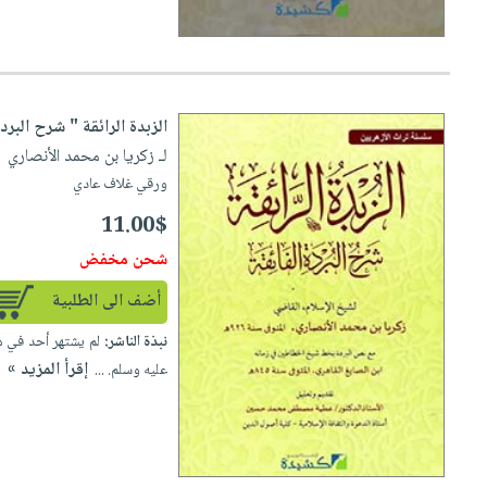
الزبدة الرائقة " شرح البردة
لـ زكريا بن محمد الأنصاري
| 
ورقي غلاف عادي
11.00$
شحن مخفض
أضف الى الطلبية
نبذة الناشر:
لم يشتهر أحد في م
إقرأ المزيد »
عليه وسلم. ...