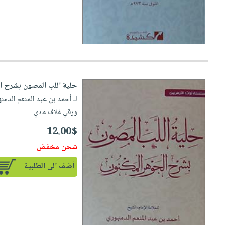
صابون
فيديوهات
عربة
أطفال
أسئلة
التسوق
مناسبات
يتكرر
طرحها
نشرة
الإصدارات
خدمات
نيل
حلية اللب المصون بشرح ا
وفرات
لـ أحمد بن عبد المنعم الدمن
انشر
ورقي غلاف عادي
كتابك
12.00$
تواصل
شحن مخفض
معنا
أضف الى الطلبية