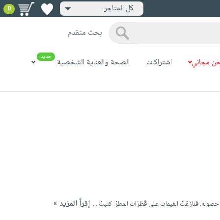
كل المتاجر
0
بحث متقدم
جديد
ن مجاني
اشتراكات
الصحة والعناية الشخصية
إقرأ المزيد »
تُ حصوله. فنازَعْتُ الغيماتِ على قَطَرَاتِ المطرْ. كتبتُ ...