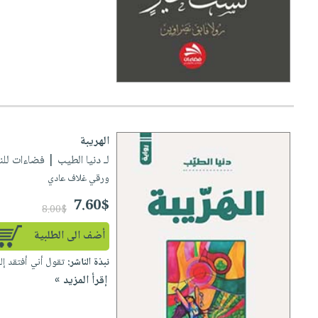
الهريبة
لـ دنيا الطيب
| فضاءات للنشر وال
ورقي غلاف عادي
7.60$
8.00$
أضف الى الطلبية
نبذة الناشر:
تقول أني أفتقد إلى 
إقرأ المزيد »