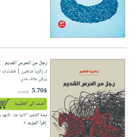
رجل من الحرس القديم
لـ زكريا شاهين
| فضاءات للنشر 
ورقي غلاف عادي
5.70$
6.00$
أضف الى الطلبية
نبذة الناشر:
"كانوا هنا.. لكنهم
إقرأ المزيد »