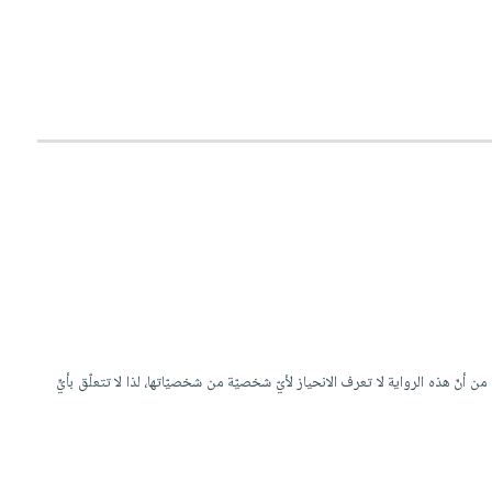
نّ هذه الرواية لا تعرف الانحياز لأيّ شخصيّة من شخصيّاتها، لذا لا تتعلّق بأيٍّ