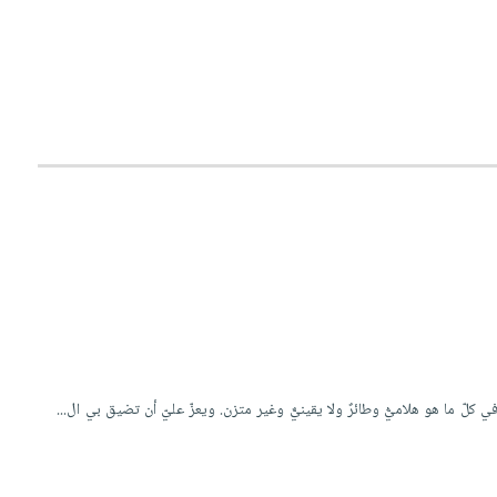
 في كلّ ما هو هلاميُّ وطائرٌ ولا يقينيٌّ وغير متزن. ويعزّ عليّ أن تضيق بي ال...