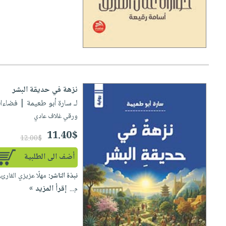
صابون
فيديوهات
عربة
أطفال
أسئلة
التسوق
مناسبات
يتكرر
طرحها
نشرة
الإصدارات
خدمات
نيل
نزهة في حديقة البشر
وفرات
لـ سارة أبو طعيمة
| فضاءات للن
انشر
ورقي غلاف عادي
كتابك
11.40$
12.00$
تواصل
معنا
أضف الى الطلبية
نبذة الناشر:
مهلًا عزيزي القارئ،
إقرأ المزيد »
م...