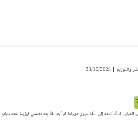
توزيع | 23/10/2025
الخيال.. لا، أنا أفتقد إلى اللّغة شيري موراغا. لم أجد لغةً بعد تصفني كهرّيبةٍ تقعد بثباتٍ