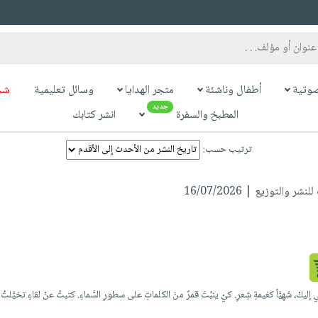
وتية
أطفال وناشئة
متجر الهدايا
وسائل تعليمية
شح
جديد
المطبخ والسفرة
انشر كتابك
ترتيب حسب:
 والتوزيع | 16/07/2026
ليكْ، شَهِيَّاً كغيمةِ شِعرٍ. كيْ ينبُتَ قمرٌ منَ الكلماتِ على سطورِ السَّماءِ. كتبتُ عنْ لقاءٍ تخيَّل