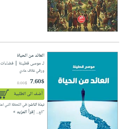
العائد من الحياة
لـ موسى قطينة
| فضاءات للنشر
ورقي غلاف عادي
7.60$
8.00$
أضف الى الطلبية
نبذة الناشر:
في اللحظة التي اعت
إقرأ المزيد »
"الع...