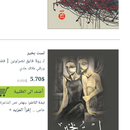
لست بخير
لـ رولا فايق نصراوين
| فضاءات
ورقي غلاف عادي
5.70$
6.00$
أضف الى الطلبية
نبذة الناشر:
ينهض نص الشاعرة رو
إقرأ المزيد »
خاص، ...