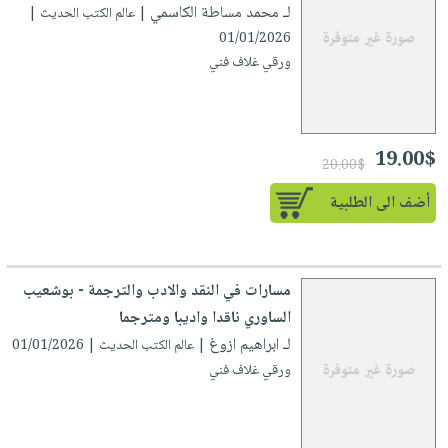
العناية
الأكثر
لـ محمد مساطة الكاسمي
| عالم الكتب الحديث |
شحن
أدوات
بالأسنان
مبيعاً
01/01/2026
مجاني
المائدة
ورقي غلاف فني
الحمية
العودة
بنود
الأوعية
والتغذية
للمدارس
مختارة
والتخزين
اشتراكات
اكسسوارات
أدوات
كتب
كل
19.00$
بحث
20.00$
المطبخ
الاشتراكات
اكسسوارات
متقدم
أضف الى الطلبية
منزلية
صندوق
القراءة
اكسسوارات
iKitab
ملابس
نيل
مسارات في النقد والادب والترجمة - بوشعيب
بلا
مطرزات
وفرات
الساوري ناقدا واديبا ومترجما
حدود
حقائب
لـ ابراهيم ازوغ
| عالم الكتب الحديث | 01/01/2026
عن
حسابك
حلي
ورقي غلاف فني
الشركة
عناية
لائحة
سياسة
بالذات
الأمنيات
الشركة