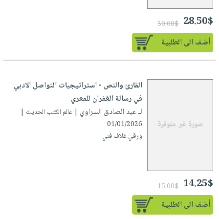
صابون
فيديوهات
عربة
أطفال
28.50$
أسئلة
30.00$
التسوق
مناسبات
يتكرر
أضف الى الطلبية
طرحها
نشرة
الإصدارات
خدمات
نيل
القارئ والنص - استراتيجيات التواصل الادبي
وفرات
في رسالة الغفران للمعري
انشر
لـ عبد الصادق السراوي
| عالم الكتب الحديث |
كتابك
01/01/2026
تواصل
ورقي غلاف فني
معنا
14.25$
15.00$
أضف الى الطلبية