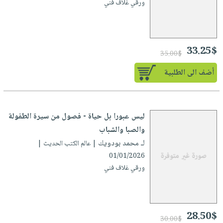
ورقي غلاف فني
33.25$
35.00$
أضف الى الطلبية
ليس عبورا بل حياة - فصول من سيرة الطفولة
والصبا والشباب
لـ محمد بودويك
| عالم الكتب الحديث |
01/01/2026
ورقي غلاف فني
28.50$
30.00$