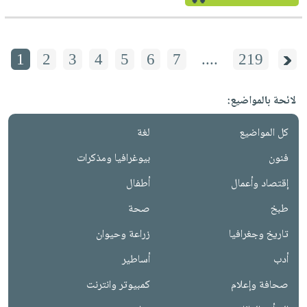
1
2
3
4
5
6
7
....
219
لائحة بالمواضيع:
كل المواضيع
لغة
فنون
بيوغرافيا ومذكرات
إقتصاد وأعمال
أطفال
طبخ
صحة
تاريخ وجغرافيا
زراعة وحيوان
أدب
أساطير
صحافة وإعلام
كمبيوتر وانترنت