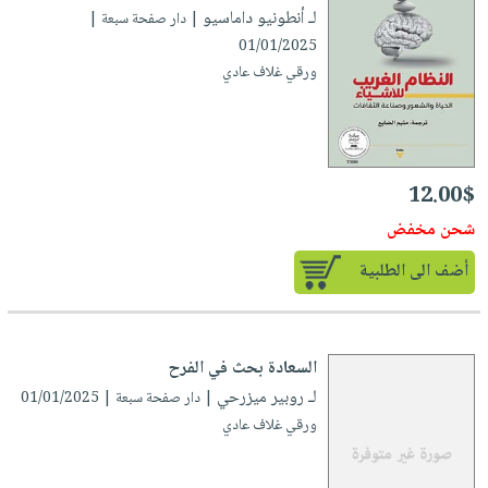
صابون
لـ أنطونيو داماسيو
فيديوهات
| دار صفحة سبعة |
عربة
أطفال
01/01/2025
أسئلة
التسوق
ورقي غلاف عادي
مناسبات
يتكرر
طرحها
نشرة
الإصدارات
خدمات
نيل
12.00$
وفرات
شحن مخفض
انشر
كتابك
أضف الى الطلبية
تواصل
معنا
السعادة بحث في الفرح
لـ روبير ميزرحي
| دار صفحة سبعة | 01/01/2025
ورقي غلاف عادي