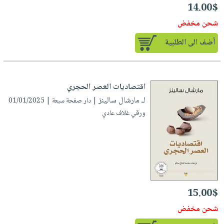
14.00$
شحن مخفض
أضف الى الطلبية
اقتصاديات العصر الحجري
لـ مارشال سالينز
| دار صفحة سبعة | 01/01/2025
ورقي غلاف عادي
15.00$
شحن مخفض