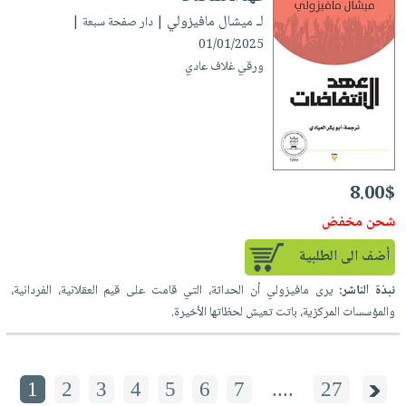
لـ ميشال مافيزولي
| دار صفحة سبعة |
01/01/2025
ورقي غلاف عادي
8.00$
شحن مخفض
أضف الى الطلبية
نبذة الناشر:
يرى مافيزولي أن الحداثة، التي قامت على قيم العقلانية، الفردانية،
والمؤسسات المركزية، باتت تعيش لحظاتها الأخيرة.
1
2
3
4
5
6
7
....
27