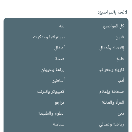
لائحة بالمواضيع:
كل المواضيع
لغة
فنون
بيوغرافيا ومذكرات
إقتصاد وأعمال
أطفال
طبخ
صحة
تاريخ وجغرافيا
زراعة وحيوان
أدب
أساطير
صحافة وإعلام
كمبيوتر وانترنت
المرأة والعائلة
مراجع
دين
العلوم والطبيعة
رياضة وتسالي
سياسة