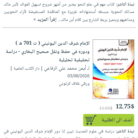
نبذة الناشر:
كتاب مهم في علم النحو يعتبر من أشهر شروح تسهيل الفوائد لأبن مالك
مسائله النحوية مبسطه أستشهاداته غزيرة مع المناقشة المستفيضة لأراء النحويين
إقرأ المزيد »
ومذاهبهم ويتميز بربط الشارح بين كلام أبن مالك...
الإمام شرف الدين اليونيني ( ت 701 ه )
ودوره في حفظ ونقل صحيح البخاري - دراسة
تحقيقية تحليلية
لـ أيمن محمد علي الرفاعي
| دار الكتب العلمية |
03/08/2026
ورقي غلاف كرتوني
12.75$
15.00$
أضف الى الطلبية
نبذة الناشر:
دراسة في علوم الحديث تبين لنا دور الإمام شرف الدين اليونيني في