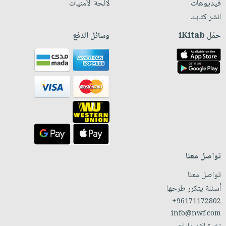
فيديوهات
لائحة الأمنيات
انشر كتابك
حمّل iKitab
وسائل الدفع
تواصل معنا
تواصل معنا
أسئلة يتكرر طرحها
+96171172802
info@nwf.com