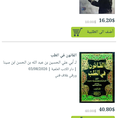
صابون
فيديوهات
عربة
أطفال
أسئلة
التسوق
مناسبات
يتكرر
16.20$
18.00$
طرحها
نشرة
أضف الى الطلبية
الإصدارات
خدمات
نيل
وفرات
القانون في الطب
انشر
لـ أبي علي الحسين بن عبد الله بن الحسن ابن سينا
كتابك
| دار الكتب العلمية | 03/08/2026
تواصل
ورقي غلاف فني
معنا
40.80$
48.00$