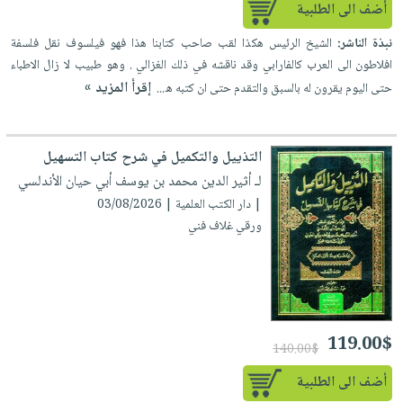
أضف الى الطلبية
نبذة الناشر:
الشيخ الرئيس هكذا لقب صاحب كتابنا هذا فهو فيلسوف نقل فلسفة
افلاطون الى العرب كالفارابي وقد ناقشه في ذلك الغزالي . وهو طبيب لا زال الاطباء
إقرأ المزيد »
حتى اليوم يقرون له بالسبق والتقدم حتى ان كتبه ه...
التذييل والتكميل في شرح كتاب التسهيل
لـ أثير الدين محمد بن يوسف أبي حيان الأندلسي
| دار الكتب العلمية | 03/08/2026
ورقي غلاف فني
119.00$
140.00$
أضف الى الطلبية