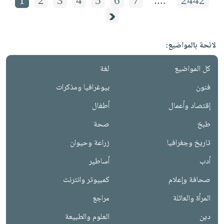
1
2
3
4
5
6
7
....
2442
لائحة بالمواضيع:
كل المواضيع
لغة
فنون
بيوغرافيا ومذكرات
إقتصاد وأعمال
أطفال
طبخ
صحة
تاريخ وجغرافيا
زراعة وحيوان
أدب
أساطير
صحافة وإعلام
كمبيوتر وانترنت
المرأة والعائلة
مراجع
دين
العلوم والطبيعة