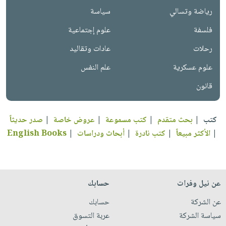
رياضة وتسالي
سياسة
فلسفة
علوم إجتماعية
رحلات
عادات وتقاليد
علوم عسكرية
علم النفس
قانون
كتب
|
بحث متقدم
|
كتب مسموعة
|
عروض خاصة
|
صدر حديثاً
|
الأكثر مبيعاً
|
كتب نادرة
|
أبحاث ودراسات
|
English Books
عن نيل وفرات
حسابك
عن الشركة
حسابك
سياسة الشركة
عربة التسوق