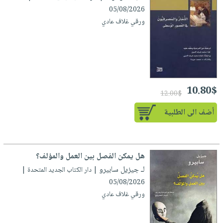
العناية
الأكثر
شحن
05/08/2026
أدوات
بالأسنان
مبيعاً
مجاني
ورقي غلاف عادي
المائدة
الحمية
العودة
بنود
الأوعية
والتغذية
للمدارس
مختارة
والتخزين
اشتراكات
اكسسوارات
أدوات
كتب
كل
بحث
المطبخ
10.80$
الاشتراكات
اكسسوارات
12.00$
متقدم
منزلية
صندوق
أضف الى الطلبية
القراءة
اكسسوارات
iKitab
ملابس
نيل
بلا
مطرزات
وفرات
هل يمكن الفصل بين العمل والمؤلف؟
حدود
حقائب
لـ جيزيل سابيرو
| دار الكتاب الجديد المتحدة |
عن
حسابك
حلي
05/08/2026
الشركة
ورقي غلاف عادي
عناية
لائحة
سياسة
بالذات
الأمنيات
الشركة