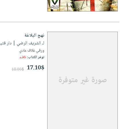
نهج البلاغة
لـ الشريف الرضي
| دار قتيبة ل
ورقي غلاف عادي
توفر الكتاب:
نافـد
17.10$
18.00$