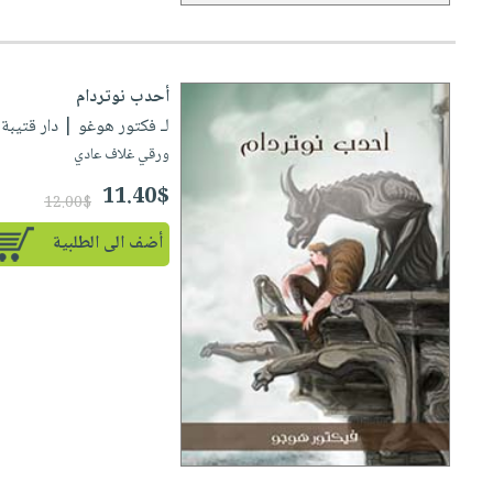
أحدب نوتردام
لـ فكتور هوغو
| دار قتيبة للطب
ورقي غلاف عادي
11.40$
12.00$
أضف الى الطلبية