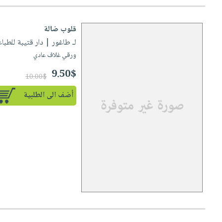
قلوب ضالة
لـ طاغور
| دار قتيبة للطباعة والن
ورقي غلاف عادي
9.50$
10.00$
أضف الى الطلبية