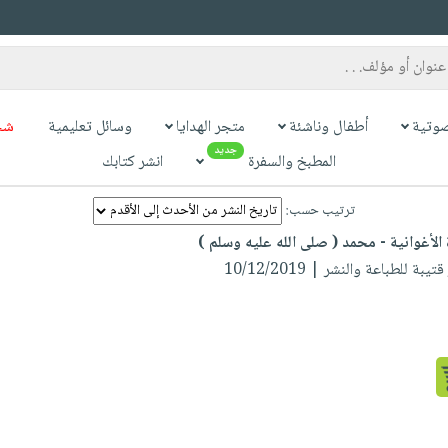
وتية
أطفال وناشئة
متجر الهدايا
وسائل تعليمية
شح
جديد
المطبخ والسفرة
انشر كتابك
ترتيب حسب:
الأغوانية - محمد ( صلى الله عليه وسلم )
يبة للطباعة والنشر | 10/12/2019