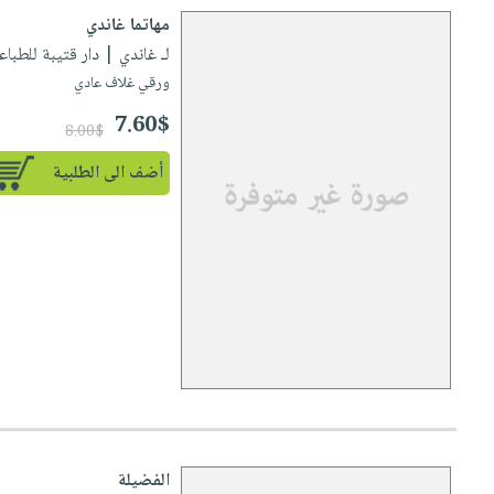
مهاتما غاندي
لـ غاندي
| دار قتيبة للطباعة والن
ورقي غلاف عادي
7.60$
8.00$
أضف الى الطلبية
الفضيلة