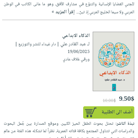
العناية
الأكثر
لتُجني القضايا الإنسانية والتنوّع في مشارف الأفق، وهو ما عانى الكاتب في الوطن
شحن
أدوات
بالأسنان
إقرأ المزيد »
مبيعاً
العربي ولا سيما الخليج العربي إذ تبنّ...
مجاني
المائدة
الحمية
العودة
بنود
الأوعية
والتغذية
للمدارس
مختارة
والتخزين
الذكاء الابداعي
اشتراكات
اكسسوارات
لـ عبد القادر علي
أدوات
| دار غيداء للنشر والتوزيع |
كتب
كل
بحث
19/06/2025
المطبخ
الاشتراكات
اكسسوارات
متقدم
ورقي غلاف عادي
منزلية
صندوق
القراءة
اكسسوارات
iKitab
ملابس
نيل
بلا
مطرزات
وفرات
9.50$
حدود
10.00$
حقائب
عن
حسابك
أضف الى الطلبية
حلي
الشركة
عناية
نبذة الناشر:
تحتل بحوث الطفل الحيز الكبير، وموقع الصدارة بين جُمل البحوث
لائحة
سياسة
بالذات
والدراسات التي تتناول المجتمع بكافة فئاته العمرية، نظراً لما تشكله هذه الفئة من عالم
الأمنيات
الشركة