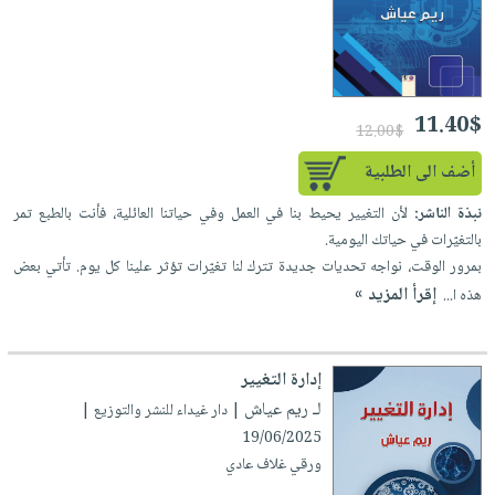
11.40$
12.00$
أضف الى الطلبية
نبذة الناشر:
لأن التغيير يحيط بنا في العمل وفي حياتنا العائلية، فأنت بالطبع تمر
بالتغيّرات في حياتك اليومية.
بمرور الوقت، نواجه تحديات جديدة تترك لنا تغيّرات تؤثر علينا كل يوم. تأتي بعض
إقرأ المزيد »
هذه ا...
إدارة التغيير
لـ ريم عياش
| دار غيداء للنشر والتوزيع |
19/06/2025
ورقي غلاف عادي