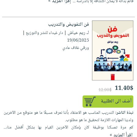
إقرأ المزيد »
قائم بذاته لا يمكن اكتشافه إلا بالدراسة ...
صابون
فيديوهات
عربة
أطفال
أسئلة
التسوق
مناسبات
يتكرر
فن التفويض والتدريب
طرحها
نشرة
لـ ريم عياش
| دار غيداء للنشر والتوزيع |
الإصدارات
خدمات
19/06/2025
ورقي غلاف عادي
نيل
وفرات
انشر
كتابك
تواصل
11.40$
12.00$
معنا
أضف الى الطلبية
نبذة الناشر:
التدريب المناسب هو الاعتقاد بأننا نعرف مسبقًا ما هو متوقع من الآخرين
ولدينا المهارات اللازمة لتحقيق ما هو مطلوب.
كم مرة تمسكنا بوظيفة كان بإمكان الآخرين القيام بها بشكل أفضل منا؛...
إقرأ المزيد »