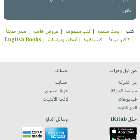
قانون
كتب
|
بحث متقدم
|
كتب مسموعة
|
عروض خاصة
|
صدر حديثاً
|
الأكثر مبيعاً
|
كتب نادرة
|
أبحاث ودراسات
|
English Books
عن نيل وفرات
حسابك
عن الشركة
حسابك
سياسة الشركة
عربة التسوق
فيديوهات
لائحة الأمنيات
انشر كتابك
حمّل iKitab
وسائل الدفع