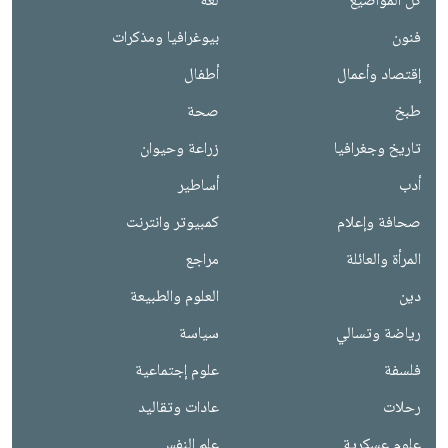
كل المواضيع
لغة
فنون
بيوغرافيا ومذكرات
إقتصاد وأعمال
أطفال
طبخ
صحة
تاريخ وجغرافيا
زراعة وحيوان
أدب
أساطير
صحافة وإعلام
كمبيوتر وانترنت
المرأة والعائلة
مراجع
دين
العلوم والطبيعة
رياضة وتسالي
سياسة
فلسفة
علوم إجتماعية
رحلات
عادات وتقاليد
علوم عسكرية
علم النفس