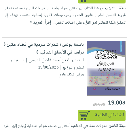
إختياراتنا
تعليمية
أسئلة
إختياراتنا
المواضيع
نبذة الناشر:
يجمع هذا الكتاب بين دفتي مجلد واحد موضوعات قانونية مستحدثة في
iKitab
يتكرر
كتب
فروع القانون العام والقانون الخاص، وموضوعات فكرية إنسانية متنوعة تهدف إلى
بلا
الأكثر
طرحها
إقرأ المزيد »
أكاديمية
تحفيز مَلَكَة التفكير لدى القرَّاء على اختلاف تخص...
الصحة
حدود
مبيعاً
تحميل
والعناية
صندوق
أسئلة
إختياراتنا
masmu3
الشخصية
القراءة
يتكرر
وسائل
على
باسمة يونس ؛ شذرات سردية في فضاء مكين (
جديد
English
طرحها
تعليمية
Android
دراسة في الأنساق الثقافية )
books
الكل
تحميل
صندوق
لـ صفاء الدين أحمد فاضل القيسي
تحميل
| دار غيداء
iKitab
أجهزة
القراءة
المطبخ
للنشر والتوزيع | 19/06/2025
masmu3
على
العناية
ورقي غلاف عادي
والسفرة
على
جوائز
Android
جديد
الشخصية
Apple
تحميل
العناية
الكل
iKitab
وتصفيف
19.00$
أواني
متجر
20.00$
على
الشعر
الطهي
الهدايا
Apple
أضف الى الطلبية
العناية
أدوات
بالجسم
أقسام
نبذة الناشر:
تحولات عدة في المفاهيم أدت إلى صناعة عوالم تفاعلية يُنجَح إليها الفرد
الخبز