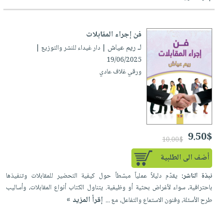
فن إجراء المقابلات
لـ ريم عياش
| دار غيداء للنشر والتوزيع |
19/06/2025
ورقي غلاف عادي
9.50$
10.00$
أضف الى الطلبية
نبذة الناشر:
يقدّم دليلاً عملياً مبسّطاً حول كيفية التحضير للمقابلات وتنفيذها
باحترافية، سواء لأغراض بحثية أو وظيفية. يتناول الكتاب أنواع المقابلات، وأساليب
إقرأ المزيد »
طرح الأسئلة، وفنون الاستماع والتفاعل، مع ...