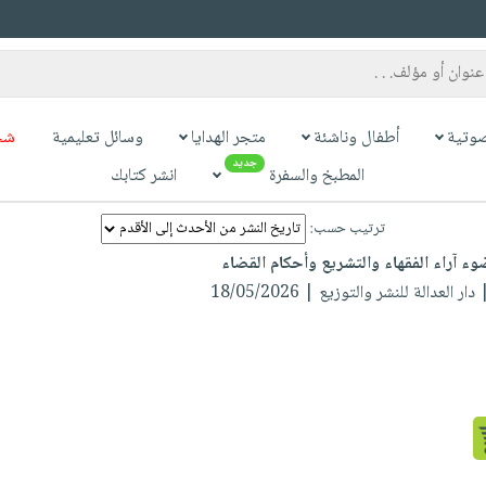
وتية
أطفال وناشئة
متجر الهدايا
وسائل تعليمية
شح
جديد
المطبخ والسفرة
انشر كتابك
ترتيب حسب:
وء آراء الفقهاء والتشريع وأحكام القضاء
دار العدالة للنشر والتوزيع | 18/05/2026