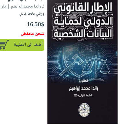
لـ راندا محمد إبراهيم
| دار الع
ورقي غلاف عادي
16.50$
شحن مخفض
أضف الى الطلبية