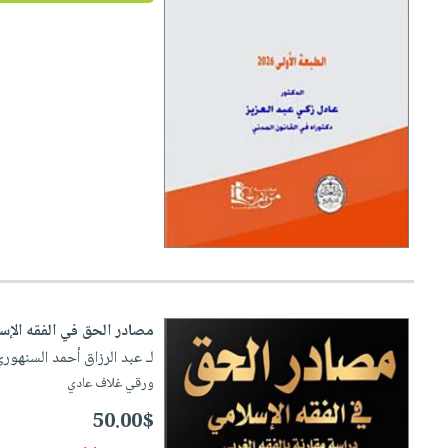
صابون
فيديوهات
عربة
أطفال
أسئلة
التسوق
مناسبات
يتكرر
طرحها
نشرة
الإصدارات
خدمات
نيل
وفرات
انشر
كتابك
تواصل
معنا
مصادر الحق في الفقه الإسل
لـ عبد الرزاق أحمد السنهور
ورقي غلاف عادي
50.00$