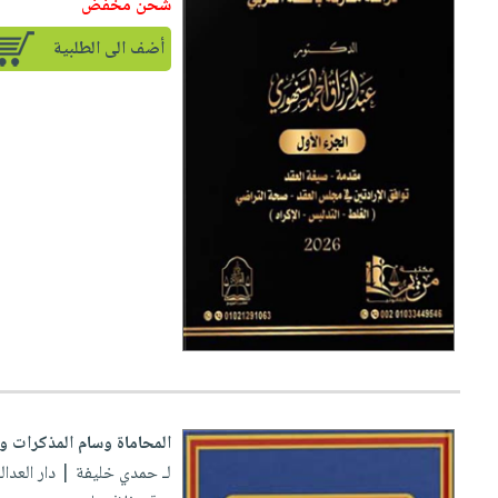
شحن مخفض
أضف الى الطلبية
المحاماة وسام المذكرات وا
لـ حمدي خليفة
| دار العدالة لل