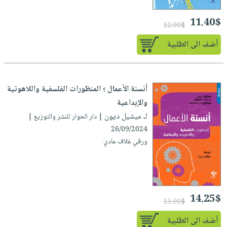
11.40$
12.00$
أضف الى الطلبية
أنسنة الأعمال ؛ المنظورات الفلسفية واللاهوتية
والإبداعية
لـ ميشيل ديون
| دار الحوار للنشر والتوزيع |
26/09/2024
ورقي غلاف عادي
14.25$
15.00$
أضف الى الطلبية