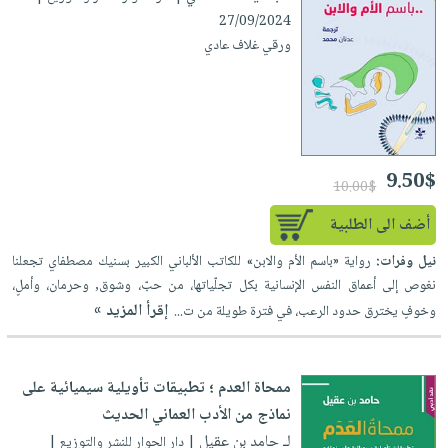
27/09/2024
ورقي غلاف عادي
9.50$
10.00$
أضف الى الطلبية
نيل وفرات:
رواية «باسم الأم والابن» للكاتب الألباني الكبير بسنيك مصطفاي تجعلنا
نغوص إلى أعماق النفس الإنسانية بكل تجلّياتها، من حبّ، وشوق, وحرمان، وأملٍ،
إقرأ المزيد »
وخوفٍ يخترق حدود الرعب، في فترة طويلة من ت...
ممحاة العدم ؛ تطبيقات تأويلية سيميائية على
نماذج من الأدب العماني الحديث
لـ حامد بن عقيل
| دار الحوار للنشر والتوزيع |