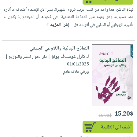
iKitab
تعليمية
أسئلة
Ai
بلا
المواضيع
نبذة الناشر:
هذا واحد من كتب إيريك فروم الشهيرة، يثير الآن الإهتمام أضعاف ما أثاره
يتكرر
إختيارات
حدود
عند صدوره، وهو يقوم على المقدّمة المنطقية التي فحواها أن المجتمع إذ يكون له
الأكثر
طرحها
كتب
الصحة
إقرأ المزيد »
تأثيره الإيجابي أو السلبي في أفراده، فل...
أسئلة
مبيعاً
تحميل
أكاديمية
والعناية
يتكرر
وسائل
masmu3
الشخصية
صندوق
طرحها
تعليمية
على
جديد
النماذج البدئية واللاوعي الجمعي
القراءة
تحميل
صندوق
Android
لـ كارل غوستاف يونغ
| دار الحوار للنشر والتوزيع |
English
iKitab
الكل
القراءة
تحميل
01/01/2025
books
على
أجهزة
جوائز
المطبخ
ورقي غلاف عادي
masmu3
Android
العناية
والسفرة
على
تحميل
جديد
الشخصية
Apple
iKitab
العناية
الكل
على
وتصفيف
أواني
متجر
Apple
الشعر
15.20$
16.00$
الطهي
الهدايا
العناية
أضف الى الطلبية
أدوات
بالجسم
أقسام
الخبز