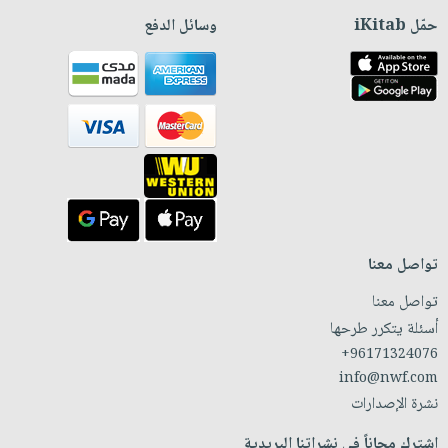
حمّل iKitab
وسائل الدفع
تواصل معنا
تواصل معنا
أسئلة يتكرر طرحها
+96171324076
info@nwf.com
نشرة الإصدارات
اشترك مجاناً في نشراتنا البريدية