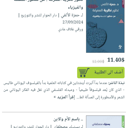
والفيزياء
لـ حمزة الألفي
| دار الحوار للنشر والتوزيع |
27/09/2024
ورقي غلاف عادي
11.40$
12.00$
أضف الى الطلبية
نبذة الناشر:
عندما بدأ ألبرت أينشتاين في كتاباته العلمية بدأ بالفيلسوف اليوناني طاليس
- الذي كان يُعد فيلسوفاً طبيعياً - ومبدئه الفلسفي الذي نقل فيه الفكر اليوناني من
إقرأ المزيد »
الشعر والأسطورة إلى المسألة الط...
.. باسم الأم والابن
لـ بسنيك مصطفاي
| دار الحوار للنشر والتوزيع |