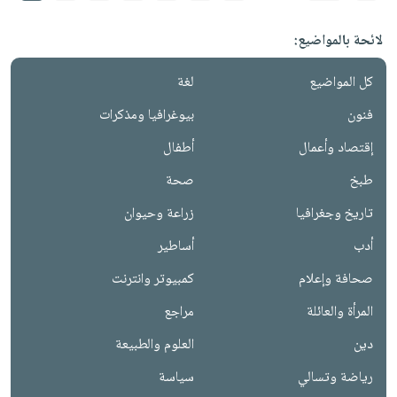
لائحة بالمواضيع:
كل المواضيع
لغة
فنون
بيوغرافيا ومذكرات
إقتصاد وأعمال
أطفال
طبخ
صحة
تاريخ وجغرافيا
زراعة وحيوان
أدب
أساطير
صحافة وإعلام
كمبيوتر وانترنت
المرأة والعائلة
مراجع
دين
العلوم والطبيعة
رياضة وتسالي
سياسة