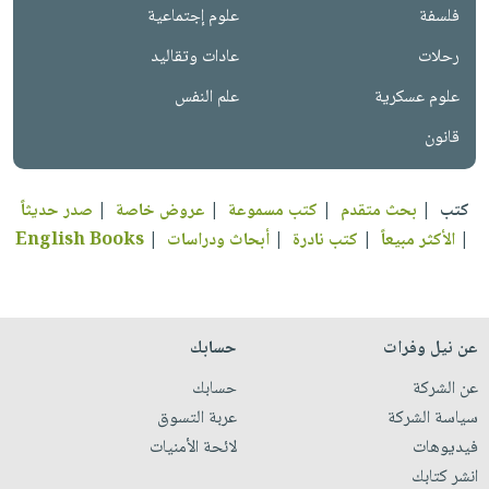
فلسفة
علوم إجتماعية
رحلات
عادات وتقاليد
علوم عسكرية
علم النفس
قانون
كتب
|
بحث متقدم
|
كتب مسموعة
|
عروض خاصة
|
صدر حديثاً
|
الأكثر مبيعاً
|
كتب نادرة
|
أبحاث ودراسات
|
English Books
عن نيل وفرات
حسابك
عن الشركة
حسابك
سياسة الشركة
عربة التسوق
فيديوهات
لائحة الأمنيات
انشر كتابك