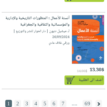
أنسنة الأعمال ؛ المنظورات التاريخية والإدارية
والمؤسساتية والثقافية والجغرافية
لـ ميشيل ديون
| دار الحوار للنشر والتوزيع |
26/09/2024
ورقي غلاف عادي
13.30$
14.00$
أضف الى الطلبية
1
2
3
4
5
6
7
....
69