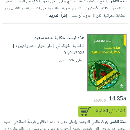
نبذة الناشر:
يتضح ما تعنيه كلمة "نموذج بدئي" على نحو ٍ كافٍ من المعنى الإسمي،
العناية
الأكثر
شحن
أدوات
وكذلك من علاقته بالأسطورة والتعاليم السرية المقتصرة على فئة معينة من الناس، ومن
بالأسنان
مبيعاً
مجاني
المائدة
إقرأ المزيد »
الحكاية الخرافية. لكن إذا حاولنا أن نثبّ...
الحمية
العودة
بنود
الأوعية
والتغذية
للمدارس
مختارة
والتخزين
اشتراكات
اكسسوارات
هذه ليست حكاية عبده سعيد
أدوات
كتب
كل
لـ نادية الكوكباني
| دار الحوار للنشر والتوزيع |
بحث
المطبخ
الاشتراكات
01/01/2025
اكسسوارات
متقدم
ورقي غلاف عادي
منزلية
صندوق
القراءة
اكسسوارات
iKitab
ملابس
نيل
بلا
مطرزات
وفرات
حدود
حقائب
14.25$
15.00$
عن
حسابك
حلي
الشركة
أضف الى الطلبية
عناية
لائحة
سياسة
نبذة الناشر:
بنيتُ عالمي المجنون بإتقان حتى لا أمنح العاقلين فرصةً لمسائلتي. أصبح
بالذات
الأمنيات
الشركة
الجنون هو حريتي التي فقدتها. جنونٌ أستطيع به تغيير جزء يسير من ظلم وقسوة ما