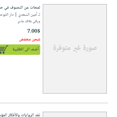
لمحات عن التصوف في 
لـ أمين السعدي
| دار التوحيد للن
ورقي غلاف عادي
7.00$
شحن مخفض
أضف الى الطلبية
نقد الروايات والأفكار ال