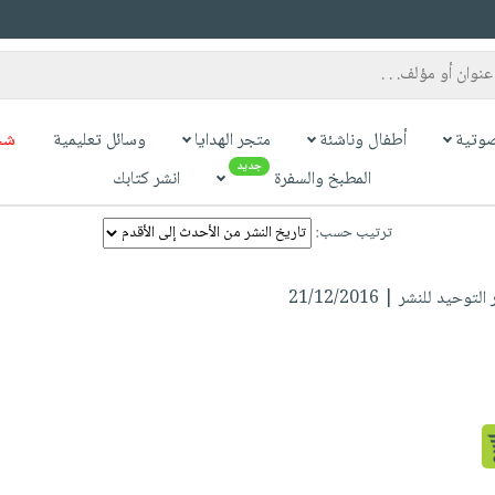
وتية
أطفال وناشئة
متجر الهدايا
وسائل تعليمية
شح
جديد
المطبخ والسفرة
انشر كتابك
ترتيب حسب:
توحيد للنشر | 21/12/2016