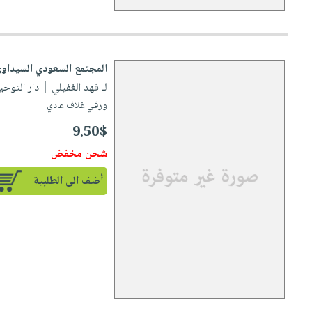
المجتمع السعودي السيداو
لـ فهد الغفيلي
| دار التوحيد للنش
ورقي غلاف عادي
9.50$
شحن مخفض
أضف الى الطلبية