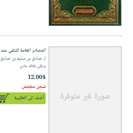
صابون
فيديوهات
عربة
أطفال
أسئلة
التسوق
مناسبات
يتكرر
طرحها
نشرة
الإصدارات
خدمات
نيل
المصادر العامة للتلقي عند 
وفرات
لـ صادق بن سليم بن صادق
|
انشر
ورقي غلاف عادي
كتابك
12.00$
تواصل
شحن مخفض
معنا
أضف الى الطلبية