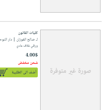
كليات القانون
لـ صالح الفوزان
| دار التوحيد لل
ورقي غلاف عادي
4.00$
شحن مخفض
أضف الى الطلبية