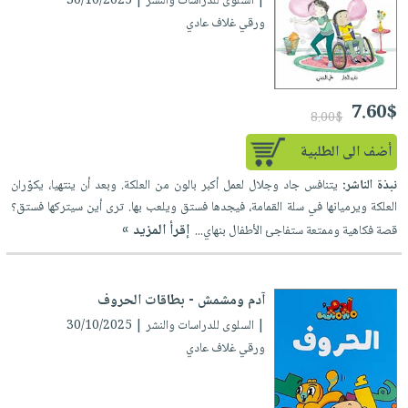
| السلوى للدراسات والنشر | 30/10/2025
صابون
فيديوهات
ورقي غلاف عادي
عربة
أطفال
أسئلة
التسوق
مناسبات
يتكرر
طرحها
نشرة
7.60$
الإصدارات
8.00$
خدمات
نيل
أضف الى الطلبية
وفرات
نبذة الناشر:
يتنافس جاد وجلال لعمل أكبر بالون من العلكة. وبعد أن ينتهيا، يكوّران
انشر
العلكة ويرميانها في سلة القمامة، فيجدها فستق ويلعب بها. ترى أين سيتركها فستق؟
كتابك
إقرأ المزيد »
قصة فكاهية وممتعة ستفاجئ الأطفال بنهاي...
تواصل
معنا
آدم ومشمش - بطاقات الحروف
| السلوى للدراسات والنشر | 30/10/2025
ورقي غلاف عادي