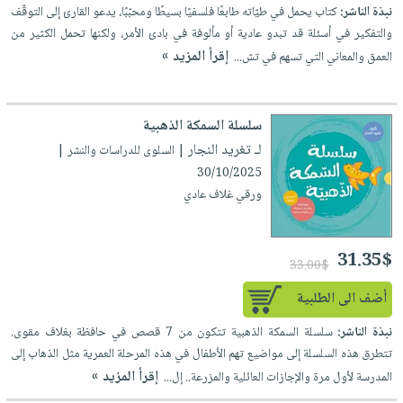
إختياراتنا
تعليمية
أسئلة
نبذة الناشر:
كتاب يحمل في طيّاته طابعًا فلسفيًا بسيطًا ومحبّبًا، يدعو القارئ إلى التوقّف
إختياراتنا
المواضيع
iKitab
والتفكير في أسئلة قد تبدو عادية أو مألوفة في بادئ الأمر، ولكنها تحمل الكثير من
يتكرر
كتب
بلا
الأكثر
إقرأ المزيد »
العمق والمعاني التي تسهم في تش...
طرحها
أكاديمية
الصحة
حدود
مبيعاً
تحميل
والعناية
صندوق
أسئلة
إختياراتنا
masmu3
الشخصية
القراءة
سلسلة السمكة الذهبية
يتكرر
وسائل
على
جديد
لـ تغريد النجار
English
| السلوى للدراسات والنشر |
طرحها
تعليمية
Android
30/10/2025
books
الكل
تحميل
صندوق
تحميل
ورقي غلاف عادي
iKitab
أجهزة
القراءة
المطبخ
masmu3
على
العناية
والسفرة
على
جوائز
Android
جديد
الشخصية
31.35$
Apple
33.00$
تحميل
العناية
الكل
أضف الى الطلبية
iKitab
وتصفيف
أواني
متجر
على
الشعر
نبذة الناشر:
سلسلة السمكة الذهبية تتكون من 7 قصص في حافظة بغلاف مقوى.
الطهي
الهدايا
تتطرق هذه السلسلة إلى مواضيع تهم الأطفال في هذه المرحلة العمرية مثل الذهاب إلى
Apple
العناية
أدوات
إقرأ المزيد »
المدرسة لأول مرة والإجازات العائلية والمزرعة.. إل...
بالجسم
أقسام
الخبز