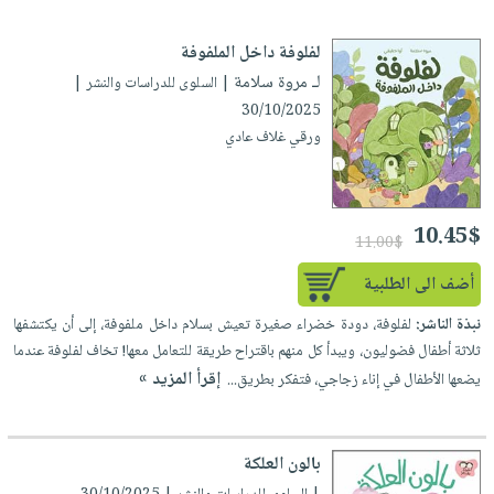
العناية
الأكثر
شحن
أدوات
بالأسنان
مبيعاً
مجاني
لفلوفة داخل الملفوفة
المائدة
الحمية
العودة
لـ مروة سلامة
| السلوى للدراسات والنشر |
بنود
الأوعية
والتغذية
للمدارس
30/10/2025
مختارة
والتخزين
اشتراكات
ورقي غلاف عادي
اكسسوارات
أدوات
كتب
كل
بحث
المطبخ
الاشتراكات
اكسسوارات
متقدم
10.45$
منزلية
صندوق
11.00$
القراءة
اكسسوارات
أضف الى الطلبية
iKitab
ملابس
نيل
نبذة الناشر:
لفلوفة، دودة خضراء صغيرة تعيش بسلام داخل ملفوفة، إلى أن يكتشفها
بلا
مطرزات
وفرات
ثلاثة أطفال فضوليون، ويبدأ كل منهم باقتراح طريقة للتعامل معها! تخاف لفلوفة عندما
حدود
حقائب
إقرأ المزيد »
يضعها الأطفال في إناء زجاجي، فتفكر بطريق...
عن
حسابك
حلي
الشركة
عناية
لائحة
سياسة
بالون العلكة
بالذات
الأمنيات
الشركة