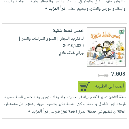
والألوان، منهم اللقلق والبطريق، والصقر والنسر والطوقان وأيضاً الدجاجة والبومة
إقرأ المزيد »
والببغاء والنورس والطنّان، وتبعتهم النعا...
خمس قطط شقية
لـ تغريد النجار
| السلوى للدراسات والنشر |
30/10/2025
ورقي غلاف عادي
7.60$
8.00$
أضف الى الطلبية
نبذة الناشر:
تظهر قطّة جميلة في حديقة جاد وتالا وزوزو، وتلد خمس قطط صغيرة،
فيستقبلهم الأطفال بسعادة. ولكنّ القطط تكبر وتصبح لعوبة وشقيّة. هل ستستطيع
إقرأ المزيد »
العائلة أن تبقيهم في حديقة المنزل؟ قصة تعزز قيم ...