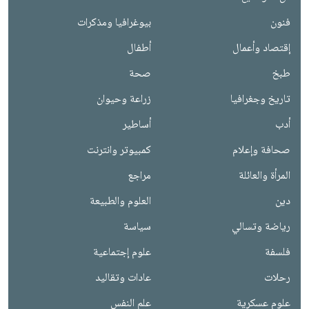
فنون
بيوغرافيا ومذكرات
إقتصاد وأعمال
أطفال
طبخ
صحة
تاريخ وجغرافيا
زراعة وحيوان
أدب
أساطير
صحافة وإعلام
كمبيوتر وانترنت
المرأة والعائلة
مراجع
دين
العلوم والطبيعة
رياضة وتسالي
سياسة
فلسفة
علوم إجتماعية
رحلات
عادات وتقاليد
علوم عسكرية
علم النفس