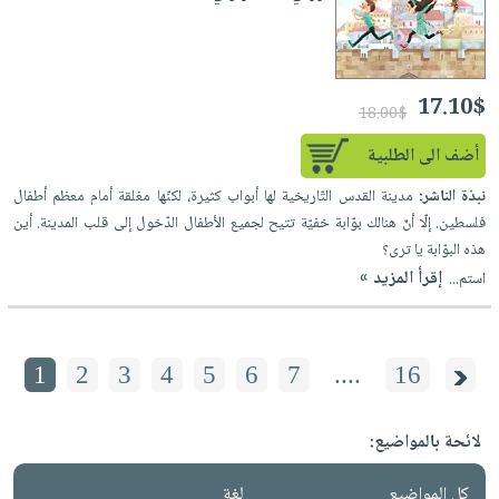
17.10$
18.00$
أضف الى الطلبية
نبذة الناشر:
مدينة القدس التّاريخية لها أبواب كثيرة، لكنّها مغلقة أمام معظم أطفال
فلسطين. إلّا أنّ هنالك بوّابة خفيّة تتيح لجميع الأطفال الدّخول إلى قلب المدينة. أين
هذه البوّابة يا ترى؟
إقرأ المزيد »
استم...
1
2
3
4
5
6
7
....
16
لائحة بالمواضيع:
كل المواضيع
لغة