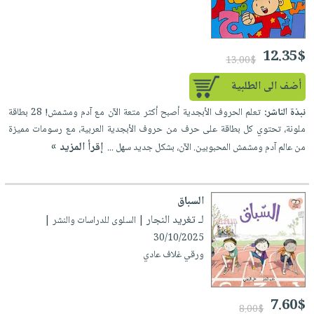
12.35$
13.00$
أضف الى الطلبية
نبذة الناشر:
تعلم الحروف الأبجدية أصبح أكثر متعة الآن مع آدم ومشمش! 28 بطاقة
ملونة، تحتوي كل بطاقة على حرف من حروف الأبجدية العربية، مع رسومات مميزة
إقرأ المزيد »
من عالم آدم ومشمش المحبوبين. الآن، بشكل جديد سهل ...
السباق
لـ تغريد النجار
| السلوى للدراسات والنشر |
30/10/2025
ورقي غلاف عادي
7.60$
8.00$