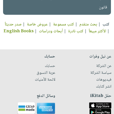
قانون
كتب
|
بحث متقدم
|
كتب مسموعة
|
عروض خاصة
|
صدر حديثاً
|
الأكثر مبيعاً
|
كتب نادرة
|
أبحاث ودراسات
|
English Books
عن نيل وفرات
حسابك
عن الشركة
حسابك
سياسة الشركة
عربة التسوق
فيديوهات
لائحة الأمنيات
انشر كتابك
حمّل iKitab
وسائل الدفع