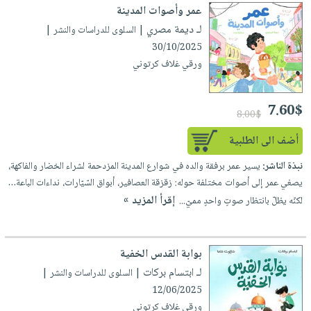
عمر وأصوات المدينة
لـ ديمة مصري
| السلوى للدراسات والنشر |
30/10/2025
ورقي غلاف كرتوني
7.60$
8.00$
أضف الى الطلبية
نبذة الناشر:
يسير عمر برفقة والده في شوارع المدينة المزدحمة لشراء الخضار والفاكهة،
يصغي عمر إلى أصوات مختلفة حوله: زقزقة العصافير، أبواق السّيّارات، نداءات الباعة…
إقرأ المزيد »
لكنّه يظلّ بانتظار صوتٍ واحدٍ مميّ...
بوابة القدس الخفية
لـ ابتسام بركات
| السلوى للدراسات والنشر |
12/06/2025
ورقي غلاف كرتوني