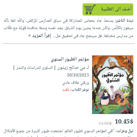
أضف الى الطلبية
نبذة الناشر:
يستعدّ جاد بحماس للمشاركة في سباق المدارس للرّكض، وكلّه ثقة بأنّه
سيفوز بالكأس. ولكن عندما يحين يوم السّباق، يجد نفسه وسط منافسة قويّة مع طلّاب
إقرأ المزيد »
من مدارس مختلفة. هل سينجح جاد في تحقيق حل...
مؤتمر الطيور السنوي
لـ مي صالح زيتون
| السلوى للدراسات والنشر |
30/10/2025
ورقي غلاف عادي
توفر الكتاب:
نافـد
10.45$
11.00$
نيل وفرات:
"في المؤتمر السنوي لطيور العالم، اجتمعت طيور كثيرة من جميع الأشكال