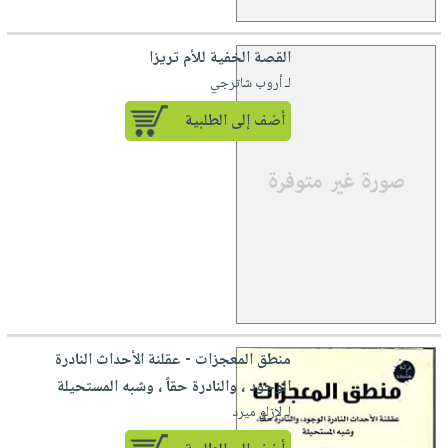
القصة الخفية للأم تريزا
لـ أروب شاترجي
أضف إلى الطلبية
منطق المعجزات - عقلنة الأحداث النادرة
الوجود ، والنادرة حقاً ، وشبه المستحيلة
لـ لازلو ميرد