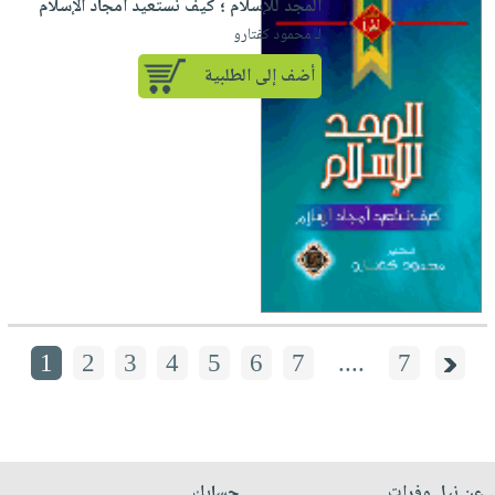
المجد للإسلام ؛ كيف نستعيد أمجاد الإسلام
لـ محمود كفتارو
أضف إلى الطلبية
1
2
3
4
5
6
7
....
7
عن نيل وفرات
حسابك