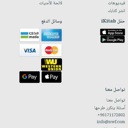
فيديوهات
لائحة الأمنيات
انشر كتابك
حمّل iKitab
وسائل الدفع
تواصل معنا
تواصل معنا
أسئلة يتكرر طرحها
+96171172802
info@nwf.com