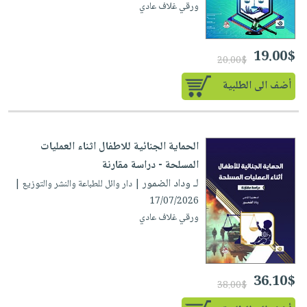
ورقي غلاف عادي
19.00$
20.00$
أضف الى الطلبية
الحماية الجنائية للاطفال اثناء العمليات
المسلحة - دراسة مقارنة
لـ وداد الضمور
| دار وائل للطباعة والنشر والتوزيع |
17/07/2026
ورقي غلاف عادي
36.10$
38.00$