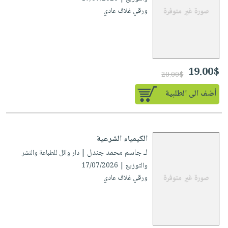
صابون
فيديوهات
ورقي غلاف عادي
عربة
أطفال
أسئلة
التسوق
مناسبات
يتكرر
طرحها
نشرة
الإصدارات
خدمات
19.00$
20.00$
نيل
أضف الى الطلبية
وفرات
انشر
كتابك
الكيمياء الشرعية
تواصل
لـ جاسم محمد جندل
| دار وائل للطباعة والنشر
معنا
والتوزيع | 17/07/2026
ورقي غلاف عادي