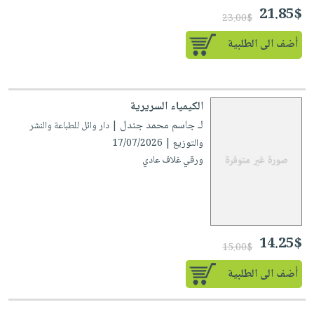
21.85$
23.00$
أضف الى الطلبية
الكيمياء السريرية
لـ جاسم محمد جندل
| دار وائل للطباعة والنشر
والتوزيع | 17/07/2026
ورقي غلاف عادي
14.25$
15.00$
أضف الى الطلبية