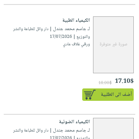
العناية
الأكثر
شحن
أدوات
بالأسنان
مبيعاً
مجاني
المائدة
الكيمياء الطبية
الحمية
العودة
بنود
الأوعية
لـ جاسم محمد جندل
| دار وائل للطباعة والنشر
والتغذية
للمدارس
مختارة
والتخزين
اشتراكات
والتوزيع | 17/07/2026
اكسسوارات
أدوات
ورقي غلاف عادي
كتب
كل
بحث
المطبخ
الاشتراكات
اكسسوارات
متقدم
منزلية
صندوق
القراءة
اكسسوارات
17.10$
18.00$
iKitab
ملابس
نيل
بلا
أضف الى الطلبية
مطرزات
وفرات
حدود
حقائب
عن
حسابك
حلي
الشركة
الكيمياء الضوئية
عناية
لائحة
سياسة
لـ جاسم محمد جندل
| دار وائل للطباعة والنشر
بالذات
الأمنيات
الشركة
والتوزيع | 17/07/2026