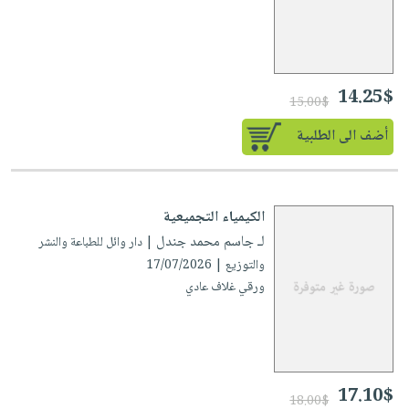
14.25$
15.00$
أضف الى الطلبية
الكيمياء التجميعية
لـ جاسم محمد جندل
| دار وائل للطباعة والنشر
والتوزيع | 17/07/2026
ورقي غلاف عادي
17.10$
18.00$