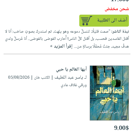
شحن مخفض
أضف الى الطلبية
نبذة الناشر:
"صمت قليلًا، لتنسلَّ دموعه وهو يلهث، ثم استدركَ بصوتٍ صاخب: أنا لا
أقتل الفاسدين فحسب، بل أقتل كلَّ الناس! أُحارب الفوضى بالفوضى.. أنا مُرسلٌ ولدي
إقرأ المزيد »
هدفٌ مجيد، جئتُ مُحمَّلًا برسالةٍ من...
أيها العالم يا حبي
لـ ياسر عبد اللطيف
| الكتب خان | 05/08/2026
ورقي غلاف عادي
9.00$