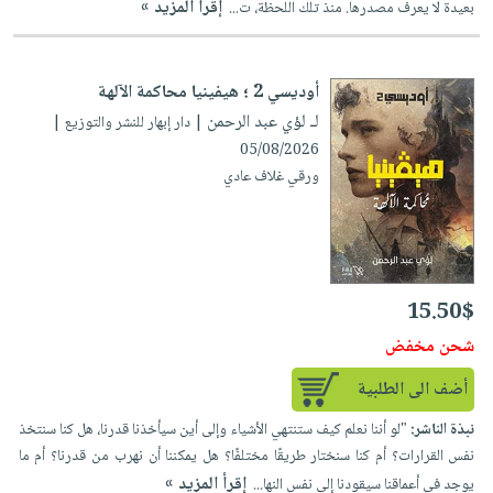
إقرأ المزيد »
بعيدة لا يعرف مصدرها. منذ تلك اللحظة، ت...
أوديسي 2 ؛ هيفينيا محاكمة الآلهة
لـ لؤي عبد الرحمن
| دار إبهار للنشر والتوزيع |
05/08/2026
ورقي غلاف عادي
15.50$
شحن مخفض
أضف الى الطلبية
نبذة الناشر:
"لو أننا نعلم كيف ستنتهي الأشياء وإلى أين سيأخذنا قدرنا، هل كنا سنتخذ
نفس القرارات؟ أم كنا سنختار طريقًا مختلفًا؟ هل يمكننا أن نهرب من قدرنا؟ أم ما
إقرأ المزيد »
يوجد في أعماقنا سيقودنا إلى نفس النها...