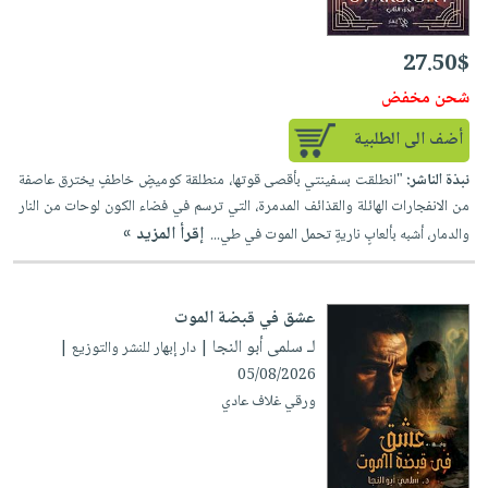
27.50$
شحن مخفض
أضف الى الطلبية
نبذة الناشر:
"انطلقت بسفينتي بأقصى قوتها، منطلقة كوميضٍ خاطفٍ يخترق عاصفة
من الانفجارات الهائلة والقذائف المدمرة، التي ترسم في فضاء الكون لوحات من النار
إقرأ المزيد »
والدمار، أشبه بألعابٍ ناريةٍ تحمل الموت في طي...
عشق في قبضة الموت
لـ سلمى أبو النجا
| دار إبهار للنشر والتوزيع |
05/08/2026
ورقي غلاف عادي