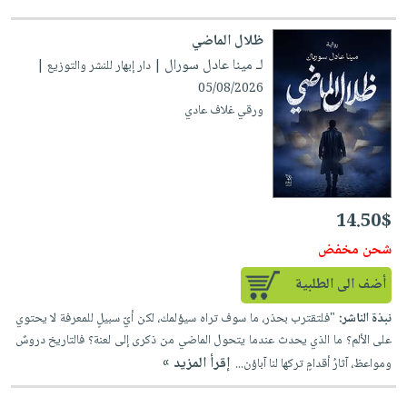
ظلال الماضي
لـ مينا عادل سورال
| دار إبهار للنشر والتوزيع |
05/08/2026
ورقي غلاف عادي
14.50$
شحن مخفض
أضف الى الطلبية
نبذة الناشر:
"فلتقترب بحذر، ما سوف تراه سيؤلمك، لكن أيّ سبيلٍ للمعرفة لا يحتوي
على الألم؟ ما الذي يحدث عندما يتحول الماضي من ذكرى إلى لعنة؟ فالتاريخ دروسٌ
إقرأ المزيد »
ومواعظ، آثارُ أقدامٍ تركها لنا آباؤن...