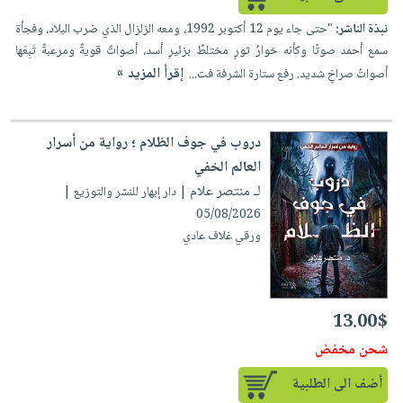
نبذة الناشر:
"حتى جاء يوم 12 أكتوبر 1992، ومعه الزلزال الذي ضرب البلاد، وفجأة
سمع أحمد صوتًا وكأنه خوارُ ثورٍ مختلطٌ بزئيرِ أسد، أصواتٌ قويةٌ ومرعبةٌ تَبِعَها
إقرأ المزيد »
أصواتُ صراخٍ شديد. رفع ستارة الشرفة فت...
دروب في جوف الظلام ؛ رواية من أسرار
العالم الخفي
لـ منتصر علام
| دار إبهار للنشر والتوزيع |
05/08/2026
ورقي غلاف عادي
13.00$
شحن مخفض
أضف الى الطلبية