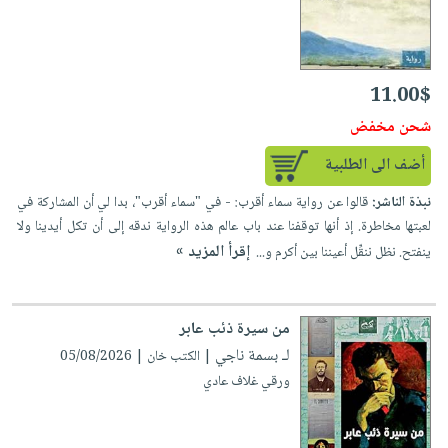
إختياراتنا
تعليمية
أسئلة
إختياراتنا
المواضيع
iKitab
يتكرر
كتب
بلا
الأكثر
طرحها
أكاديمية
الصحة
حدود
مبيعاً
11.00$
تحميل
والعناية
صندوق
أسئلة
وسائل
masmu3
شحن مخفض
الشخصية
القراءة
يتكرر
تعليمية
على
جديد
أضف الى الطلبية
English
طرحها
صندوق
Android
books
الكل
تحميل
القراءة
نبذة الناشر:
قالوا عن رواية سماء أقرب: - في "سماء أقرب"، بدا لي أن المشاركة في
تحميل
لعبتها مخاطرة. إذ أنها توقفنا عند باب عالم هذه الرواية ندقه إلى أن تكل أيدينا ولا
iKitab
أجهزة
جوائز
المطبخ
masmu3
إقرأ المزيد »
ينفتح. نظل ننقِّل أعيننا بين أكرم و...
على
العناية
والسفرة
على
Android
جديد
الشخصية
Apple
تحميل
العناية
الكل
من سيرة ذئب عابر
iKitab
وتصفيف
لـ بسمة ناجي
| الكتب خان | 05/08/2026
أواني
متجر
على
الشعر
ورقي غلاف عادي
الطهي
الهدايا
Apple
العناية
أدوات
بالجسم
أقسام
الخبز