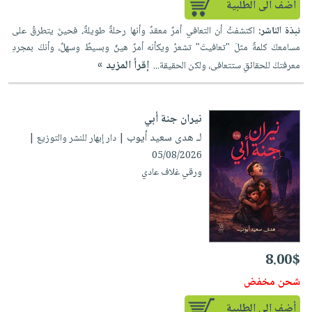
أضف الى الطلبية
نبذة الناشر:
اكتشفتُ أن التعافي أمرٌ معقدٌ وأنها رحلةٌ طويلةٌ، فحينَ يتطرقُ على
مسامعكَ كلمةٌ مثلَ "تعافيتَ" تشعرُ ويكأنه أمرٌ هينٌ وبسيطٌ وسهلٌ، وأنكَ بمجردِ
إقرأ المزيد »
معرفتكَ للحقائقِ ستتعافى، ولكن الحقيقة...
نيران جنة أبي
لـ هدى سعيد أيوب
| دار إبهار للنشر والتوزيع |
05/08/2026
ورقي غلاف عادي
8.00$
شحن مخفض
أضف الى الطلبية