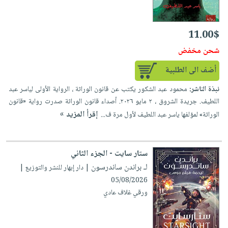
صابون
فيديوهات
عربة
أطفال
أسئلة
التسوق
11.00$
مناسبات
يتكرر
شحن مخفض
طرحها
نشرة
الإصدارات
خدمات
أضف الى الطلبية
نيل
نبذة الناشر:
محمود عبد الشكور يكتب عن قانون الوراثة ، الرواية الأولى لياسر عبد
وفرات
اللطيف. جريدة الشروق ، ٢ مايو ٢٠٢٦. أصداء قانون الوراثة صدرت رواية «قانون
انشر
إقرأ المزيد »
الوراثة» لمؤلفها ياسر عبد اللطيف لأول مرة ف...
كتابك
تواصل
ستار سايت - الجزء الثاني
معنا
لـ براندن ساندرسون
| دار إبهار للنشر والتوزيع |
05/08/2026
ورقي غلاف عادي