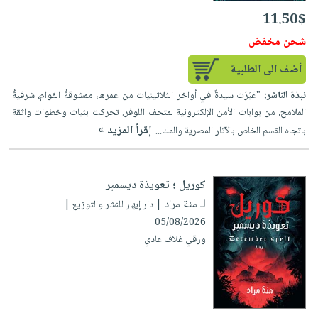
11.50$
شحن مخفض
أضف الى الطلبية
نبذة الناشر:
"عَبَرَت سيدةٌ في أواخر الثلاثينيات من عمرها، ممشوقةُ القوام، شرقيةُ
الملامح، من بوابات الأمن الإلكترونية لمتحف اللوفر. تحركت بثبات وخطوات واثقة
إقرأ المزيد »
باتجاه القسم الخاص بالآثار المصرية والمك...
كوريل ؛ تعويذة ديسمبر
لـ منة مراد
| دار إبهار للنشر والتوزيع |
05/08/2026
ورقي غلاف عادي