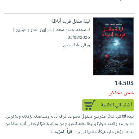
ليلة مقتل فريد أباظة
لـ محمد حسن سعد
| دار إبهار للنشر والتوزيع |
05/08/2026
ورقي غلاف عادي
14.50$
شحن مخفض
أضف الى الطلبية
نبذة الناشر:
شابٌّ عشرينيٌّ متفوّقٌ محبوب، عُرف بأدبه ومساعدته لزملائه وللآخرين،
تشاجر مع والدته شجارًا بسيطًا دفعه للخروج من منزله غاضبًا ليختفي أثره تمامًا من
إقرأ المزيد »
بعدها، ويُعثر عليه هيكلًا عظميًا في م...