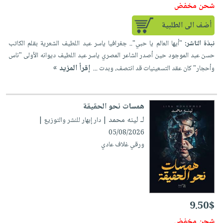
شحن مخفض
أضف الى الطلبية
نبذة الناشر:
"أيها العالم يا حبي".. جغرافيا ياسر عبد اللطيف الشعرية بقلم الكاتب
حسن عبد الموجود حين أصدر الشاعر المصري ياسر عبد اللطيف ديوانه الأولى "ناس
إقرأ المزيد »
وأحجار" كان عقد التسعينيات قد انتصف، وبدت ...
همسات نحو الحقيقة
لـ لينه محمد
| دار إبهار للنشر والتوزيع |
05/08/2026
ورقي غلاف عادي
9.50$
شحن مخفض