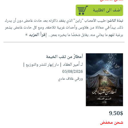
أضف الى الطلبية
نبذة الناشر:
طبيب الأعصاب "راين" الذي يفقد ذاكرته بعد حادث غامض دون أن يدرك
ذلك، يبدأ في معاناة من هلاوس وأحداث غريبة تلاحقه، ومع كل حادث غامض يشعر
إقرأ المزيد »
برغبة لفهم ما يعاني منه. يقابل شخصًا ما يخبره بمعر...
أمطارٌ من ثقب الخيمة
لـ أمير العقاد
| دار إبهار للنشر والتوزيع |
05/08/2026
ورقي غلاف عادي
9.50$
شحن مخفض