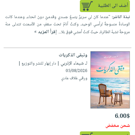
أضف الى الطلبية
نبذة الناشر:
"عندما كانَ لي سريرٌ يتسعُ جسدي وقدميَّ دونَ انحناء، وعندما كانت
الوسادةُ منسوجةٌ لرأسي الوحيد، وكنتُ أنامُ تحتَ سقفٍ من الأسمنت تتدلى منهُ
إقرأ المزيد »
مروحةٌ تشبهُ الطائرة، حيثُ كنتُ أمشي فوقَ بلا...
وتبقى الذكريات
لـ شيماء الإتربي
| دار إبهار للنشر والتوزيع |
05/08/2026
ورقي غلاف عادي
6.00$
شحن مخفض