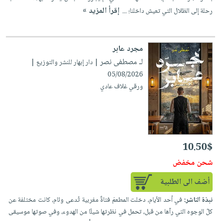
إقرأ المزيد »
رحلة إلى الظلال التي تعيش داخلنا؛ ...
مجرد عابر
لـ مصطفى نصر
| دار إبهار للنشر والتوزيع |
05/08/2026
ورقي غلاف عادي
10.50$
شحن مخفض
أضف الى الطلبية
نبذة الناشر:
في أحد الأيام، دخلت المطعمَ فتاةٌ مغربية تُدعى وئام، كانت مختلفة عن
كلّ الوجوه التي رآها من قبل، تحمل في نظرتها شيئًا من الهدوء، وفي صوتها موسيقى