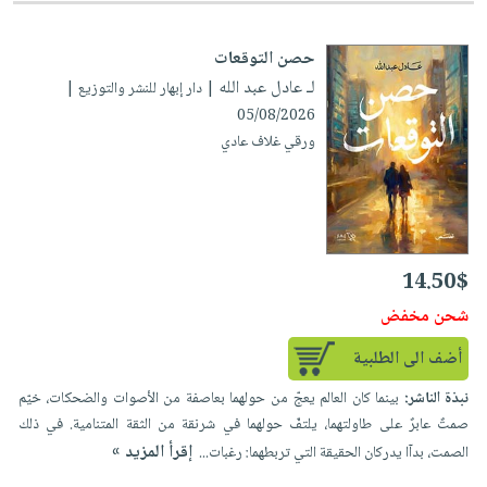
حصن التوقعات
لـ عادل عبد الله
| دار إبهار للنشر والتوزيع |
05/08/2026
ورقي غلاف عادي
14.50$
شحن مخفض
أضف الى الطلبية
نبذة الناشر:
بينما كان العالم يعجّ من حولهما بعاصفة من الأصوات والضحكات، خيّم
صمتٌ عابرٌ على طاولتهما، يلتفّ حولهما في شرنقة من الثقة المتنامية. في ذلك
إقرأ المزيد »
الصمت، بدآا يدركان الحقيقة التي تربطهما: رغبات...