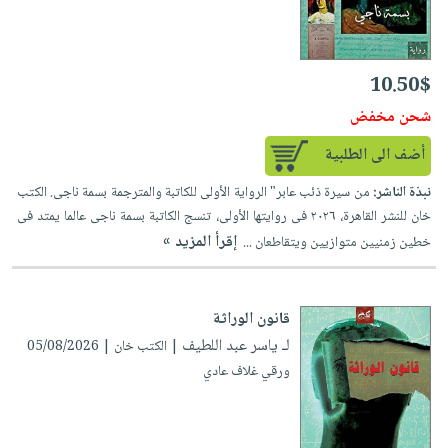
العناية
الأكثر
شحن
أدوات
بالأسنان
مبيعاً
مجاني
المائدة
الحمية
العودة
بنود
10.50$
الأوعية
والتغذية
للمدارس
مختارة
والتخزين
شحن مخفض
اشتراكات
اكسسوارات
أدوات
كتب
أضف الى الطلبية
كل
بحث
المطبخ
الاشتراكات
اكسسوارات
متقدم
نبذة الناشر:
من سيرة ذئب عابر" الرواية الأولى للكاتبة والمترجمة بسمة ناجى. الكتب
منزلية
صندوق
خان للنشر القاهرة، ٢٠٢٦ فى روايتها الأولى، تنسج الكاتبة بسمة ناجى عالما يمتد فى
القراءة
إقرأ المزيد »
خطين زمنيين متوازيين ويتقاطعان ...
اكسسوارات
iKitab
ملابس
نيل
بلا
مطرزات
وفرات
قانون الوراثة
حدود
حقائب
لـ ياسر عبد اللطيف
| الكتب خان | 05/08/2026
عن
حسابك
حلي
ورقي غلاف عادي
الشركة
عناية
لائحة
سياسة
بالذات
الأمنيات
الشركة