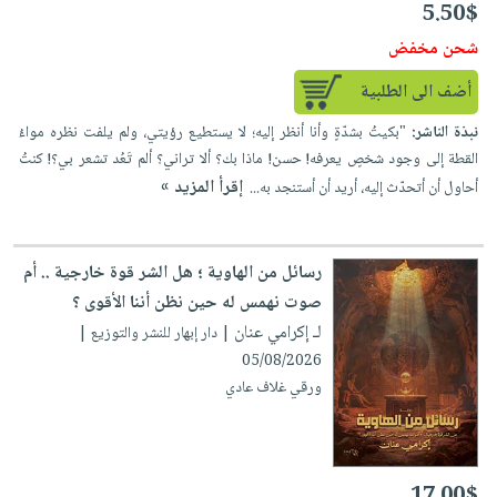
5.50$
شحن مخفض
أضف الى الطلبية
نبذة الناشر:
"بكيتُ بشدّةٍ وأنا أنظر إليه؛ لا يستطيع رؤيتي، ولم يلفت نظره مواءُ
القطة إلى وجود شخصٍ يعرفه! حسن! ماذا بك؟ ألا تراني؟ ألم تَعُد تشعر بي؟! كنتُ
إقرأ المزيد »
أحاول أن أتحدّث إليه، أريد أن أستنجد به...
رسائل من الهاوية ؛ هل الشر قوة خارجية .. أم
صوت نهمس له حين نظن أننا الأقوى ؟
لـ إكرامي عنان
| دار إبهار للنشر والتوزيع |
05/08/2026
ورقي غلاف عادي
17.00$