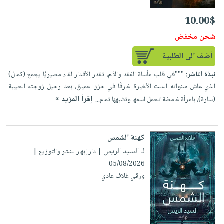
10.00$
شحن مخفض
أضف الى الطلبية
نبذة الناشر:
"""في قلب مأساة الفقد والألم، تقدر الأقدار لقاء مصيريًّا يجمع (كمال)
الذي عاش سنواته الست الأخيرة غارقًا في حزن عميق، بعد رحيل زوجته الحبيبة
إقرأ المزيد »
(سارة)، بامرأة غامضة تحمل اسمها وتشبهها تمام...
كهنة الشمس
لـ السيد الريس
| دار إبهار للنشر والتوزيع |
05/08/2026
ورقي غلاف عادي