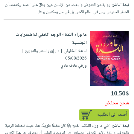
نبذة الناشر:
رواية عن الغموض والبعث، عن الإنسان حين يطلّ على العدم ليكتشف أن
الخطر الحقيقي ليس في العالم الآخر.. بل في من يسكنون بيننا.
ما وراء اللذة ؛ الوجه الخفي للاضطرابات
الجنسية
لـ علا الخليلي
| دار إبهار للنشر والتوزيع |
05/08/2026
ورقي غلاف عادي
10.50$
شحن مخفض
أضف الى الطلبية
نبذة الناشر:
"في ما وراء اللذة… نفتح بابًا كان مغلقًا طويلًا. هنا، حيث تختلط الرغبة
بالخوف، واللذة بالألم، نكشف الهمسات التي لم يجرؤ القلب أن يعترف بها. هذا الكتاب