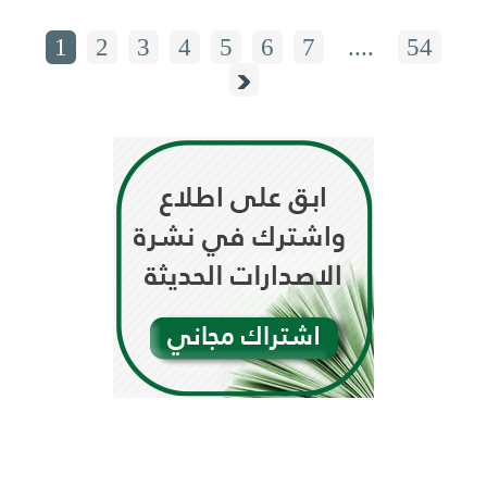
1
2
3
4
5
6
7
....
54