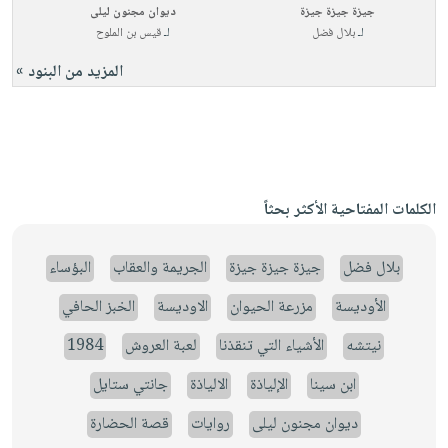
جيزة جيزة جيزة
ديوان مجنون ليلى
لـ
بلال فضل
لـ
قيس بن الملوح
المزيد من البنود »
الكلمات المفتاحية الأكثر بحثاً
بلال فضل
جيزة جيزة جيزة
الجريمة والعقاب
البؤساء
الأوديسة
مزرعة الحيوان
الاوديسة
الخبز الحافي
نيتشه
الأشياء التي تنقذنا
لعبة العروش
1984
ابن سينا
الإلياذة
الالياذة
جانتي ستايل
ديوان مجنون ليلى
روايات
قصة الحضارة