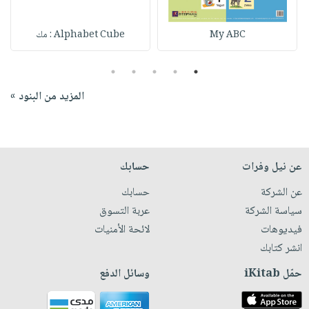
My ABC
Alphabet Cube : مك
5
4
3
2
1
المزيد من البنود »
عن نيل وفرات
حسابك
عن الشركة
حسابك
سياسة الشركة
عربة التسوق
فيديوهات
لائحة الأمنيات
انشر كتابك
حمّل iKitab
وسائل الدفع