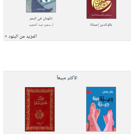
صابون
فيديوهات
عربة
أطفال
أسئلة
التسوق
تائهتان في البحر
مناسبات
يتكرر
بالوالدين إحسانا
لـ
سمير عبد المجيد
طرحها
نشرة
المزيد من البنود »
الإصدارات
خدمات
نيل
وفرات
انشر
كتابك
الأكثر مبيعاً
تواصل
معنا