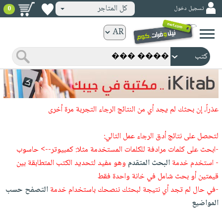
كل المتاجر
تسجيل دخول
0
كتب
ورقية
المواضيع
صدر
كتب
حديثاً
الكترونية
الأكثر
الصفحة
عذراً، إن بحثك لم يجد أي من النتائج الرجاء التجربة مرة أخرى
مبيعاً
الرئيسية
كتب
جوائز
صدر
لتحصل على نتائج أدق الرجاء عمل التالي:
صوتية
شحن
حديثاً
-ابحث على كلمات مرادفة للكلمات المستخدمة مثلا: كمبيوتر--> حاسوب
الصفحة
مخفض
- استخدم خدمة
البحث المتقدم
وهو مفيد لتحديد الكتب المتطابقة بين
الأكثر
الرئيسية
عروض
أطفال
قيمتين أو بحث شامل في خانة واحدة فقط
مبيعاً
masmu3
خاصة
وناشئة
-في حال لم تجد أي نتيجة لبحثك ننصحك باستخدام خدمة
التصفح حسب
كتب
بلا
صفحات
المواضيع
مجانية
الصفحة
وسائل
حدود
مشوقة
الرئيسية