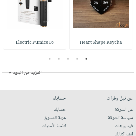
Electric Pumice Fo
Heart Shape Keycha
5
4
3
2
1
المزيد من البنود »
عن نيل وفرات
حسابك
عن الشركة
حسابك
سياسة الشركة
عربة التسوق
فيديوهات
لائحة الأمنيات
انشر كتابك