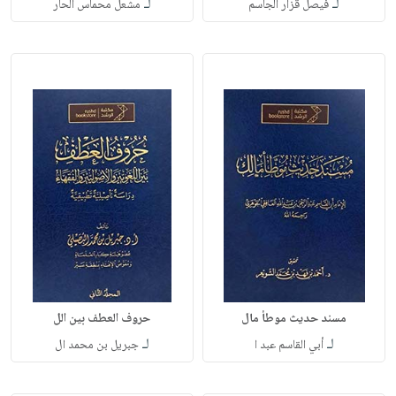
لـ
لـ
فيصل قزار الجاسم
مشعل محماس الحار
مسند حديث موطأ مال
حروف العطف بين الل
لـ
لـ
أبي القاسم عبد ا
جبريل بن محمد ال