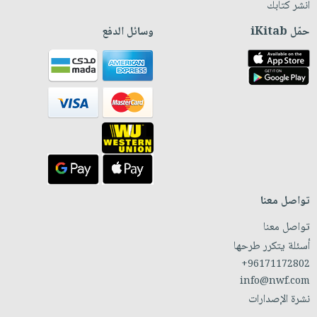
انشر كتابك
حمّل iKitab
وسائل الدفع
تواصل معنا
تواصل معنا
أسئلة يتكرر طرحها
+96171172802
info@nwf.com
نشرة الإصدارات