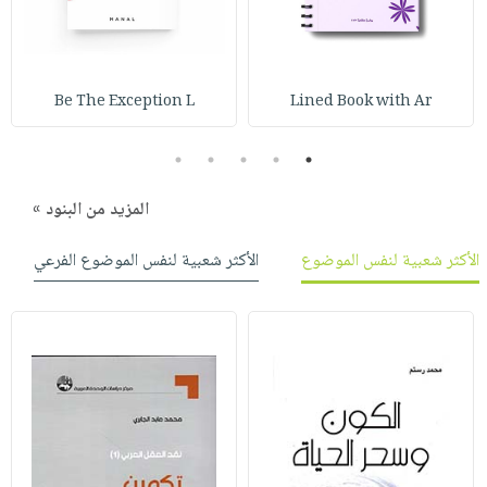
صابون
فيديوهات
عربة
أطفال
أسئلة
التسوق
مناسبات
يتكرر
Be The Exception L
Lined Book with Ar
طرحها
نشرة
الإصدارات
خدمات
5
4
3
2
1
نيل
وفرات
المزيد من البنود »
انشر
الأكثر شعبية لنفس الموضوع
الأكثر شعبية لنفس الموضوع الفرعي
كتابك
تواصل
معنا