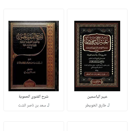
عبير الياسمين
شرح الفتوى الحموية
لـ
لـ
طارق الخويطر
سعد بن ناصر الشث