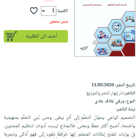
إختياراتنا
تعليمية
أسئلة
إختياراتنا
المواضيع
iKitab
الكمية:
يتكرر
كتب
بلا
الأكثر
طرحها
شحن مخفض
أكاديمية
الصحة
حدود
مبيعاً
تحميل
والعناية
صندوق
أضف الى الطلبية
أسئلة
وسائل
masmu3
الشخصية
القراءة
يتكرر
تعليمية
على
جديد
English
طرحها
صندوق
Android
books
الكل
تحميل
القراءة
تحميل
iKitab
أجهزة
جوائز
المطبخ
masmu3
على
العناية
والسفرة
على
تاريخ النشر:
11/05/2026
Android
جديد
الشخصية
Apple
الناشر:
دار إبهار للنشر والتوزيع
تحميل
العناية
النوع:
ورقي غلاف عادي
الكل
iKitab
وتصفيف
نبذة الناشر:
أواني
متجر
على
الشعر
التصميم الواعي يحوّل التعلّم إلى أثرٍ يبقى. ومتى بُني التعلّم بمنهجية
الطهي
الهدايا
Apple
العناية
واضحة، أصبح أكثر عمقًا ومعنى. فالنماذج ليست أدوات لتنظيم المحتوى،
أدوات
بالجسم
أقسام
بل بوابات تفتح إمكانات المتعلم. إنها خرائط تقود إلى فهمٍ أذكى وتجربة
الخبز