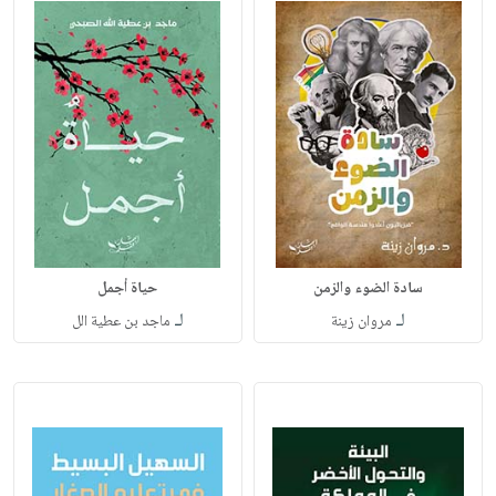
سادة الضوء والزمن
حياة أجمل
لـ
لـ
مروان زينة
ماجد بن عطية الل