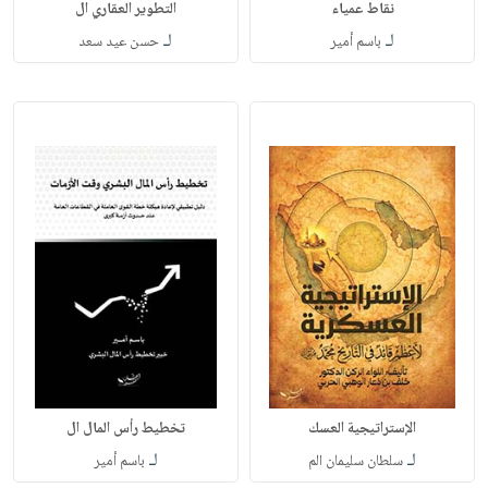
نقاط عمياء
التطوير العقاري ال
لـ
لـ
باسم أمير
حسن عيد سعد
الإستراتيجية العسك
تخطيط رأس المال ال
لـ
لـ
سلطان سليمان الم
باسم أمير