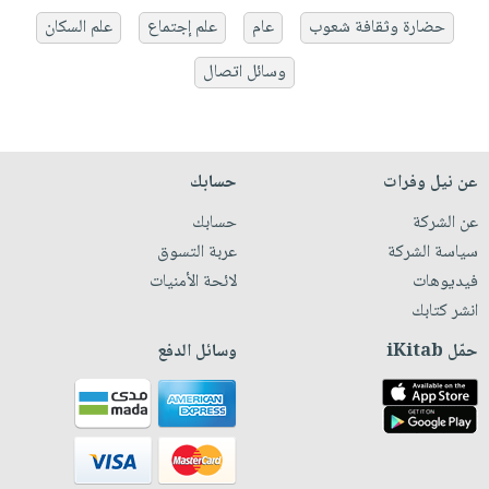
حضارة وثقافة شعوب
عام
علم إجتماع
علم السكان
وسائل اتصال
عن نيل وفرات
حسابك
عن الشركة
حسابك
سياسة الشركة
عربة التسوق
فيديوهات
لائحة الأمنيات
انشر كتابك
حمّل iKitab
وسائل الدفع