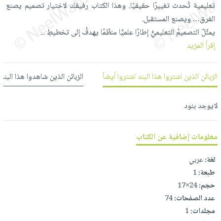
العناية
الأكثر
تعليمية تُحدث تغييرًا حقيقيًا. وهذا الكتاب رفيقك لاختيار تصميم يصنع
شحن
أدوات
بالأسنان
مبيعاً
الفرق… ويصنع المستقبل.
مجاني
المائدة
يمثّلُ التصميمُ التعليميُّ إطارًا علميًّا منظّمًا يهدفُ إلى تخطيطِ
...
الحمية
العودة
بنود
الأوعية
إقرأ المزيد
والتغذية
للمدارس
مختارة
والتخزين
اشتراكات
اكسسوارات
أدوات
كتب
كل
الزبائن الذين اشتروا هذا البند اشتروا أيضاً
الزبائن الذين شاهدوا هذا البند
بحث
المطبخ
الاشتراكات
اكسسوارات
متقدم
منزلية
صندوق
لايوجد بنود
القراءة
اكسسوارات
iKitab
ملابس
معلومات إضافية عن الكتاب
نيل
بلا
مطرزات
وفرات
لغة:
عربي
حدود
حقائب
عن
طبعة:
1
حسابك
حلي
الشركة
حجم:
24×17
عناية
عدد الصفحات:
74
لائحة
سياسة
بالذات
مجلدات:
1
الأمنيات
الشركة