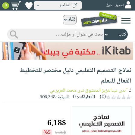
كل المتاجر
تسجيل دخول
0
كتب
ورقية
المواضيع
صدر
كتب
حديثاً
الكترونية
الأكثر
الصفحة
نماذج التصميم التعليمي دليل مختصر للتخطيط
مبيعاً
الرئيسية
كتب
جوائز
الفعال للتعلم
صدر
صوتية
شحن
لـ
"ندى عبدالعزيز المعشوق ندى محمد المزيرعي
حديثاً
الصفحة
مخفض
(0)
التعليقات:
0
المرتبة:
506,348
الأكثر
الرئيسية
عروض
أطفال
مبيعاً
masmu3
خاصة
وناشئة
كتب
6.18$
بلا
صفحات
مجانية
الصفحة
وسائل
حدود
مشوقة
%5
6.50$
الرئيسية