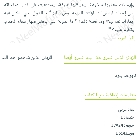
العناية
الأكثر
وإيماءات معانيها سخيفة، وعواقبها عنيفة، وستتعرف في ثنايا صفحاته
شحن
أدوات
بالأسنان
مبيعاً
على إجابات لبعض التساؤلات المهمة، ومن ذلك: * ما الدول الذي تعكس فيه
مجاني
المائدة
الحمية
إيماءات نعم ولا؟ وما قصة ذلك؟ * ما الدولة التي يحظر فيها إطعام الحمام،
العودة
بنود
الأوعية
والتغذية
وتغرّم عليه؟ *
للمدارس
...
مختارة
والتخزين
اشتراكات
إقرأ المزيد
اكسسوارات
أدوات
كتب
كل
بحث
المطبخ
الاشتراكات
اكسسوارات
الزبائن الذين اشتروا هذا البند اشتروا أيضاً
الزبائن الذين شاهدوا هذا البند
متقدم
منزلية
صندوق
القراءة
اكسسوارات
لايوجد بنود
iKitab
ملابس
نيل
بلا
مطرزات
معلومات إضافية عن الكتاب
وفرات
حدود
حقائب
عن
لغة:
عربي
حسابك
حلي
الشركة
طبعة:
1
عناية
لائحة
سياسة
حجم:
24×17
بالذات
الأمنيات
مجلدات:
1
الشركة