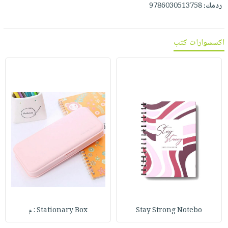
صابون
ردمك:
9786030513758
فيديوهات
عربة
أطفال
أسئلة
التسوق
مناسبات
يتكرر
اكسسوارات كتب
طرحها
نشرة
الإصدارات
خدمات
نيل
وفرات
انشر
كتابك
تواصل
معنا
Stay Strong Notebo
Stationary Box : م