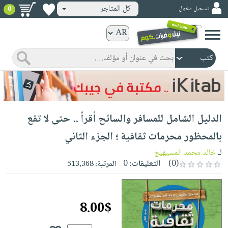
كل المتاجر
تسجيل دخول
0
كتب
ورقية
المواضيع
صدر
كتب
حديثاً
الكترونية
الأكثر
الصفحة
الدليل الشامل للمسافر والسائح أقرأ .. حتى لا تقع
مبيعاً
الرئيسية
كتب
جوائز
بالمحظور محرمات ثقافية ؛ الجزء الثاني
صدر
صوتية
شحن
لـ
خالد محمد المسيهيج
حديثاً
الصفحة
مخفض
(0)
التعليقات:
0
المرتبة:
513,368
الأكثر
الرئيسية
عروض
أطفال
مبيعاً
masmu3
خاصة
وناشئة
كتب
8.00$
بلا
صفحات
مجانية
الصفحة
وسائل
حدود
مشوقة
الرئيسية