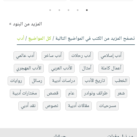
5
4
3
2
1
المزيد من البنود »
تصفح المزيد من الكتب في المواضيع التالية /
كل المواضيع
/
أدب
أدب إسلامي
أدب رحلات
أدب ساخر
أدب عالمي
أعمال كاملة
أمثال
الأدب العربي
الأدب المهجري
الخطب
تاريخ الأدب
دراسات أدبية
رسائل
روايات
شعر
طرائف ونوادر
عام
قصص
مختارات أدبية
مسرحيات
مقالات أدبية
نصوص
نقد أدبي
عن نيل وفرات
حسابك