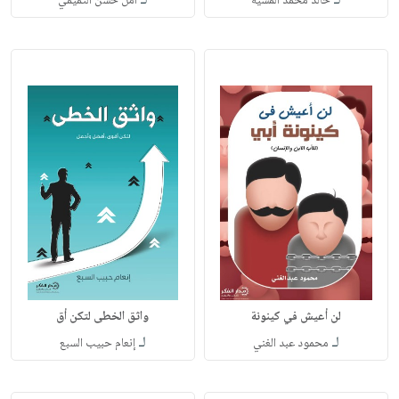
لـ
لـ
خالد محمد المسيه
أمل حسن التميمي
لن أعيش في كينونة
واثق الخطى لتكن أق
لـ
لـ
محمود عبد الغني
إنعام حبيب السبع