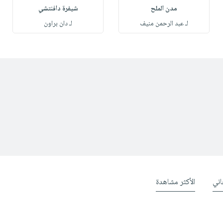
مدن الملح
شيفرة دافنتشي
لـ عبد الرحمن منيف
لـ دان براون
ني
الأكثر مشاهدة