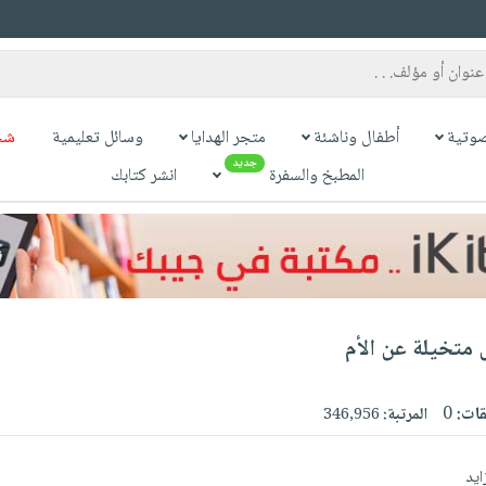
وتية
أطفال وناشئة
متجر الهدايا
وسائل تعليمية
شح
جديد
المطبخ والسفرة
انشر كتابك
متخيلة عن الأم
قات:
0
المرتبة:
346,956
ايد