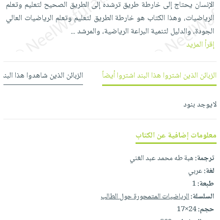
الإنسان يحتاج إلى خارطة طريق ترشده إلى الطريق الصحيح لتعليم وتعلم
العناية
الأكثر
شحن
أدوات
الرياضيات، وهذا الكتاب هو خارطة الطريق لتعليم وتعلم الرياضيات العالي
بالأسنان
مبيعاً
مجاني
المائدة
الجودة، والدليل لتنمية البراعة الرياضية، والمرشد
...
الحمية
العودة
بنود
الأوعية
إقرأ المزيد
والتغذية
للمدارس
مختارة
والتخزين
اشتراكات
اكسسوارات
أدوات
الزبائن الذين اشتروا هذا البند اشتروا أيضاً
الزبائن الذين شاهدوا هذا البند
كتب
كل
بحث
المطبخ
الاشتراكات
اكسسوارات
متقدم
لايوجد بنود
منزلية
صندوق
القراءة
اكسسوارات
iKitab
ملابس
معلومات إضافية عن الكتاب
نيل
بلا
مطرزات
وفرات
ترجمة:
هبة طه محمد عبد الغني
حدود
حقائب
لغة:
عربي
عن
حسابك
حلي
طبعة:
1
الشركة
عناية
السلسلة:
الرياضيات المتمحورة حول الطالب
لائحة
سياسة
بالذات
حجم:
24×17
الأمنيات
الشركة