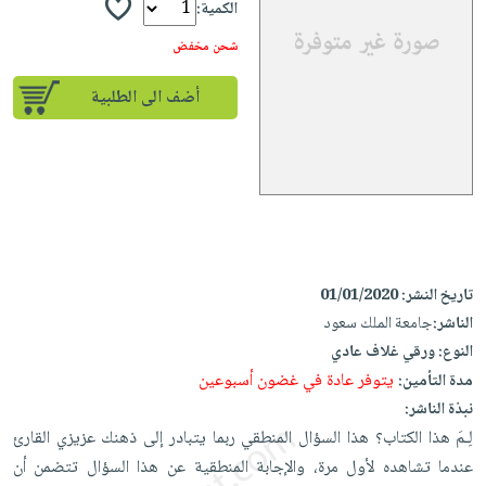
إختياراتنا
تعليمية
الكمية:
أسئلة
إختياراتنا
المواضيع
iKitab
يتكرر
شحن مخفض
كتب
بلا
الأكثر
طرحها
أكاديمية
الصحة
حدود
مبيعاً
أضف الى الطلبية
تحميل
والعناية
صندوق
أسئلة
إختياراتنا
masmu3
الشخصية
القراءة
يتكرر
وسائل
على
جديد
English
طرحها
تعليمية
Android
books
الكل
تحميل
صندوق
تحميل
iKitab
أجهزة
القراءة
المطبخ
masmu3
على
العناية
والسفرة
على
جوائز
تاريخ النشر:
01/01/2020
Android
جديد
الشخصية
Apple
الناشر:
جامعة الملك سعود
تحميل
العناية
النوع:
ورقي غلاف عادي
الكل
iKitab
وتصفيف
يتوفر عادة في غضون أسبوعين
مدة التأمين:
أواني
متجر
على
الشعر
نبذة الناشر:
الطهي
الهدايا
Apple
العناية
لِـمَ هذا الكتاب؟ هذا السؤال المنطقي ربما يتبادر إلى ذهنك عزيزي القارئ
أدوات
بالجسم
أقسام
عندما تشاهده لأول مرة، والإجابة المنطقية عن هذا السؤال تتضمن أن
الخبز