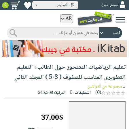
كل المتاجر
تسجيل دخول
0
كتب
ورقية
المواضيع
صدر
كتب
حديثاً
الكترونية
الأكثر
الصفحة
تعليم الرياضيات المتمحور حول الطالب ؛ التعليم
مبيعاً
الرئيسية
كتب
جوائز
التطويري المناسب للصفوف ( 3-5 ) المجلد الثاني
صدر
صوتية
شحن
لـ
مجموعة من المؤلفين
حديثاً
الصفحة
مخفض
(0)
التعليقات:
0
المرتبة:
345,508
الأكثر
الرئيسية
عروض
أطفال
مبيعاً
masmu3
خاصة
وناشئة
كتب
37.00$
بلا
صفحات
مجانية
الصفحة
وسائل
حدود
مشوقة
الرئيسية