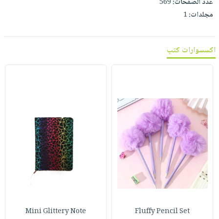
عدد الصفحات:
569
صابون
فيديوهات
عربة
مجلدات:
1
أطفال
أسئلة
التسوق
مناسبات
يتكرر
طرحها
اكسسوارات كتب
نشرة
الإصدارات
خدمات
نيل
وفرات
انشر
كتابك
تواصل
معنا
Mini Glittery Note
Fluffy Pencil Set