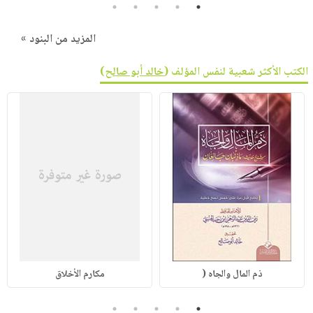
5
4
3
2
1
المزيد من البنود »
الكتب الأكثر شعبية لنفس المؤلف (
خالد أبو صالح
)
ذم المال والجاه (
مكارم الأخلاق
5
4
3
2
1