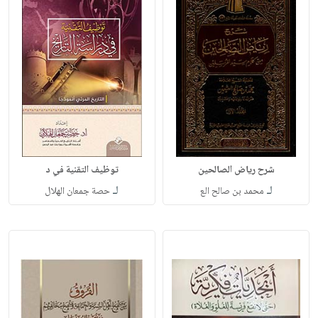
شرح رياض الصالحين
توظيف التقنية في د
لـ
لـ
محمد بن صالح الع
حصة جمعان الهلال