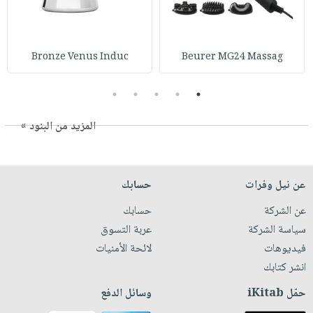
Bronze Venus Induc
Beurer MG24 Massag
5
4
3
2
1
المزيد من البنود »
عن نيل وفرات
حسابك
عن الشركة
حسابك
سياسة الشركة
عربة التسوق
فيديوهات
لائحة الأمنيات
انشر كتابك
حمّل iKitab
وسائل الدفع