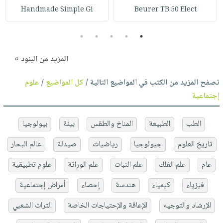
Handmade Simple Gi
Beurer TB 50 Elect
5
4
3
2
1
المزيد من البنود »
تصفح المزيد من الكتب في المواضيع التالية /
كل المواضيع
/
علوم
إجتماعية
الطب
الطبيعة
المناخ والطقس
بيئة
بيولوجيا
تاريخ العلوم
جيولوجيا
رياضيات
صيدلة
عالم البحار
عام
علم الفلك
علم النبات
علم الوراثة
علوم تطبيقية
فيزياء
كيمياء
هندسة
إحصاء
أمراض إجتماعية
الإرشاد والتوجيه
الإعاقة والإحتياجات الخاصة
التراث الشعبي