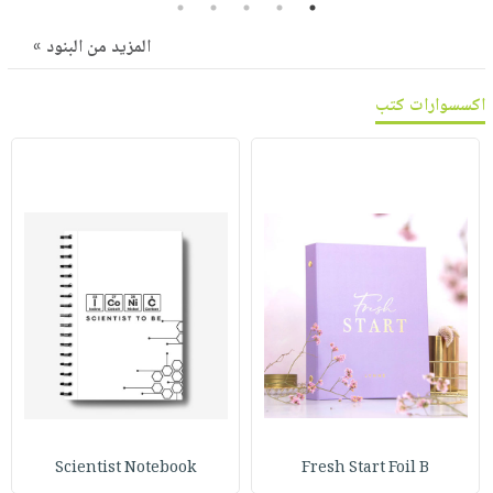
5
4
3
2
1
صابون
فيديوهات
عربة
أطفال
المزيد من البنود »
أسئلة
التسوق
مناسبات
يتكرر
اكسسوارات كتب
طرحها
نشرة
الإصدارات
خدمات
نيل
وفرات
انشر
كتابك
تواصل
معنا
Scientist Notebook
Fresh Start Foil B