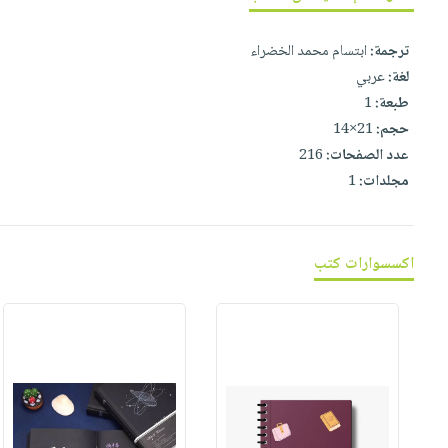
صابون
فيديوهات
عربة
أطفال
أسئلة
ترجمة:
ابتسام محمد الخضراء
التسوق
مناسبات
يتكرر
لغة:
عربي
طرحها
نشرة
طبعة:
1
حجم:
21×14
الإصدارات
خدمات
عدد الصفحات:
216
نيل
مجلدات:
1
وفرات
انشر
كتابك
اكسسوارات كتب
تواصل
معنا