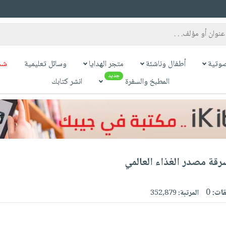
وتية
أطفال وناشئة
متجر الهدايا
وسائل تعليمية
شح
جديد
المطبخ والسفرة
انشر كتابك
رقة مصدر الغذاء العالمي
قات:
0
المرتبة:
352,879