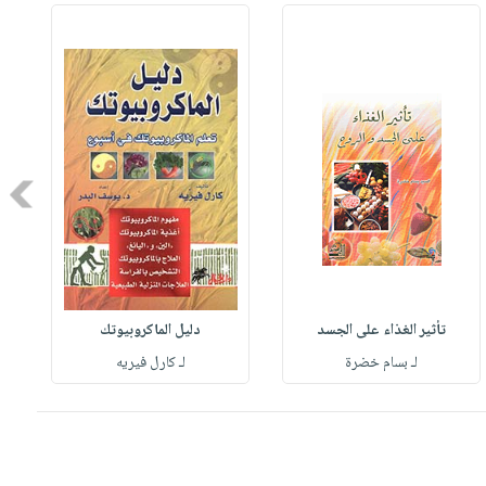
Next
تأثير الغذاء على الجسد
دليل الماكروبيوتك
لـ بسام خضرة
لـ كارل فيريه