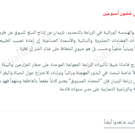
ي غضون أسبوعين
ً، والهندسة الوراثية في الزراعة بالتحديد، تزيدان من إنتاج السلع للسوق عن 
دات المضادات الحشرية والنباتية والأسمدة الصناعية. إن إعادة نصيب الطبيع
اً وبيئياً حتمياً وحسب، بل هو حيوي للحفاظ على غذاء الشر. إن نظرة
...
فاندانا شيفا تأثيرات الزراعة المعولمة الموحدة على صغار المزارعين والبيئة 
لاً خاصة تبحث في البذور المهجنة وراثياً وبراءات الاختراع حول الحياة والبقر ا
راعة الربيان فإن "الحصاد المسروق" يعتبر كتاباً مفعماً بالعاطفة وملهماً فه
ة والزراعية التجارية على مدى سنوات قادمة.
البند شاهدوا أيضاً