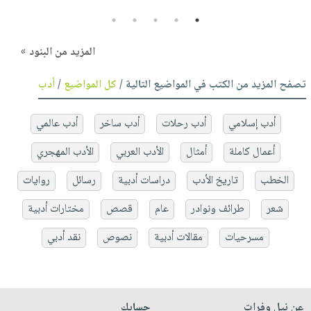
5
4
3
2
1
المزيد من البنود »
تصفح المزيد من الكتب في المواضيع التالية /
كل المواضيع
/
أدب
أدب إسلامي
أدب رحلات
أدب ساخر
أدب عالمي
أعمال كاملة
أمثال
الأدب العربي
الأدب المهجري
الخطب
تاريخ الأدب
دراسات أدبية
رسائل
روايات
شعر
طرائف ونوادر
عام
قصص
مختارات أدبية
مسرحيات
مقالات أدبية
نصوص
نقد أدبي
عن نيل وفرات
حسابك