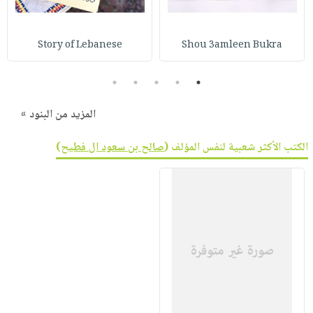
صابون
فيديوهات
عربة
أطفال
أسئلة
التسوق
Story of Lebanese
Shou 3amleen Bukra
مناسبات
يتكرر
طرحها
نشرة
5
4
3
2
1
الإصدارات
خدمات
نيل
المزيد من البنود »
وفرات
الكتب الأكثر شعبية لنفس المؤلف (
صالح بن سعود ال فطيح
)
انشر
كتابك
تواصل
معنا