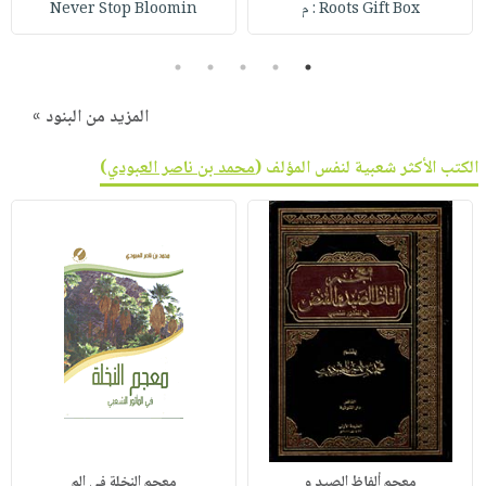
Roots Gift Box : م
Never Stop Bloomin
5
4
3
2
1
المزيد من البنود »
الكتب الأكثر شعبية لنفس المؤلف (
محمد بن ناصر العبودي
)
معجم ألفاظ الصيد و
معجم النخلة في الم