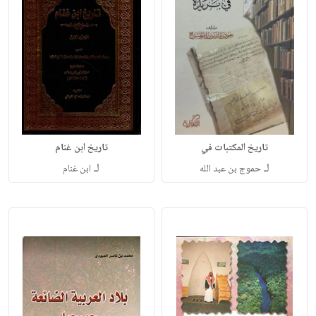
تاريخ المكتبات في
تاريخ ابن غنام
لـ
لـ
حموج بن عبد الله
ابن غنام