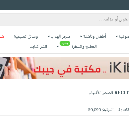
وتية
أطفال وناشئة
متجر الهدايا
وسائل تعليمية
شح
جديد
المطبخ والسفرة
انشر كتابك
RECITS D
قات:
0
المرتبة:
50,090