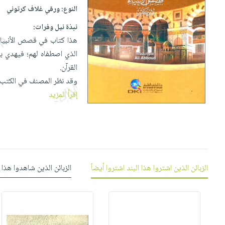
إختياراتنا
تعليمية
أسئلة
النوع:
ورقي غلاف كرتوني
إختياراتنا
المواضيع
iKitab
يتكرر
كتب
نبذة نيل وفرات:
بلا
الأكثر
طرحها
أكاديمية
الصحة
هذا كتاب في قصص الأنبياء ا
حدود
مبيعاً
تحميل
والعناية
الذي اصطفاه لهم؛ فيهدي ب
صندوق
أسئلة
إختياراتنا
masmu3
الشخصية
القرآن.
القراءة
يتكرر
وسائل
على
جديد
وقد نظر المصنف في الكتب ال
English
طرحها
تعليمية
Android
إقرأ المزيد
books
الكل
تحميل
صندوق
تحميل
iKitab
أجهزة
القراءة
المطبخ
masmu3
على
العناية
والسفرة
على
جوائز
Android
جديد
الشخصية
Apple
تحميل
العناية
الكل
الزبائن الذين اشتروا هذا البند اشتروا أيضاً
الزبائن الذين شاهدوا هذا 
iKitab
وتصفيف
أواني
متجر
على
الشعر
الطهي
الهدايا
Apple
العناية
أدوات
بالجسم
أقسام
الخبز