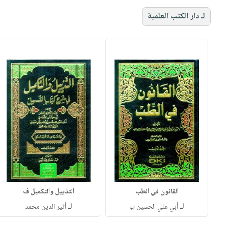
لـ دار الكتب العلمية
القانون في الطب
التذييل والتكميل ف
لـ
لـ
أبي علي الحسين ب
أثير الدين محمد