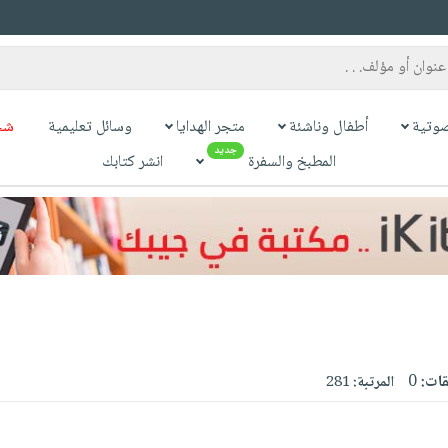
وتية
أطفال وناشئة
متجر الهدايا
وسائل تعليمية
شح
جديد
المطبخ والسفرة
انشر كتابك
قات:
0
المرتبة:
281