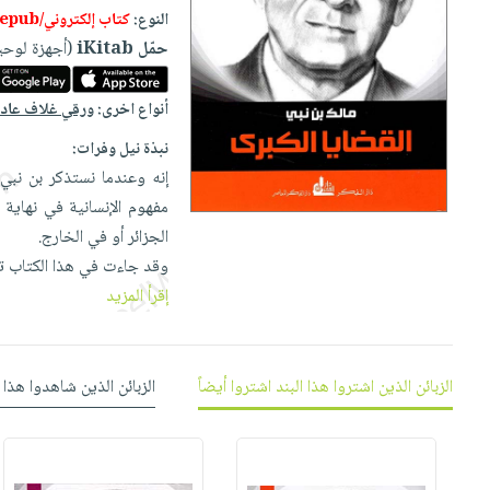
إختياراتنا
تعليمية
أسئلة
النوع:
كتاب إلكتروني/epub
إختياراتنا
المواضيع
iKitab
يتكرر
حمّل iKitab
(أجهزة لوحي
كتب
بلا
الأكثر
طرحها
أكاديمية
الصحة
حدود
مبيعاً
تحميل
أنواع اخرى:
ورقي غلاف عا
والعناية
صندوق
أسئلة
إختياراتنا
masmu3
الشخصية
القراءة
نبذة نيل وفرات:
يتكرر
وسائل
على
جديد
إنه وعندما نستذكر بن نبي 
English
طرحها
تعليمية
Android
مفهوم الإنسانية في نهاية
books
الكل
تحميل
صندوق
تحميل
الجزائر أو في الخارج.
iKitab
أجهزة
القراءة
المطبخ
masmu3
وقد جاءت في هذا الكتاب 
على
العناية
والسفرة
على
جوائز
إقرأ المزيد
Android
جديد
الشخصية
Apple
تحميل
العناية
الكل
iKitab
وتصفيف
الزبائن الذين اشتروا هذا البند اشتروا أيضاً
الزبائن الذين شاهدوا هذا 
أواني
متجر
على
الشعر
الطهي
الهدايا
Apple
العناية
أدوات
بالجسم
أقسام
الخبز