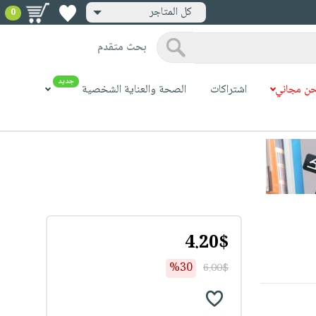
كل المتاجر
0
بحث متقدم
جديد
ن مجاني
اشتراكات
الصحة والعناية الشخصية
4.20$
%30
6.00$