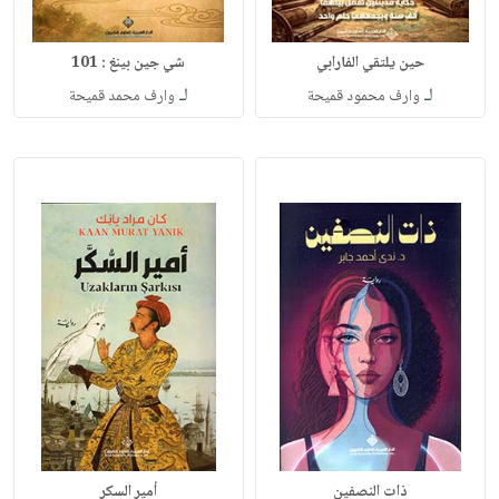
حين يلتقي الفارابي
شي جين بينغ : 101
لـ
لـ
وارف محمود قميحة
وارف محمد قميحة
ذات النصفين
أمير السكر