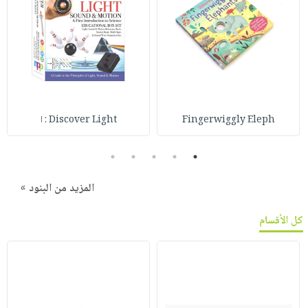
Fingerwiggly Eleph
Discover Light : ا
5
4
3
2
1
المزيد من البنود »
كل الأقسام