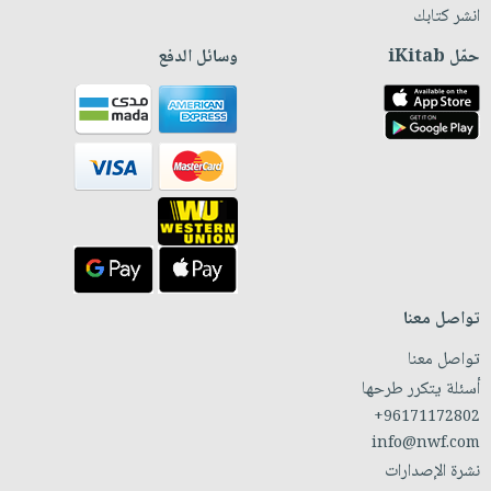
انشر كتابك
حمّل iKitab
وسائل الدفع
تواصل معنا
تواصل معنا
أسئلة يتكرر طرحها
+96171172802
info@nwf.com
نشرة الإصدارات