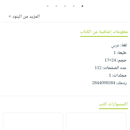
صابون
فيديوهات
5
4
3
2
1
عربة
أطفال
أسئلة
التسوق
المزيد من البنود »
مناسبات
يتكرر
طرحها
نشرة
معلومات إضافية عن الكتاب
الإصدارات
خدمات
لغة:
عربي
نيل
طبعة:
1
وفرات
حجم:
24×17
انشر
عدد الصفحات:
112
كتابك
مجلدات:
1
تواصل
ردمك:
2844098584
معنا
اكسسوارات كتب