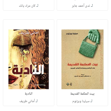
لـ
لـ
ندى أحمد جابر
كان مراد يانك
بيت الحكمة القديمة
النادبة
لـ
لـ
سيلينا ويزنوم
أماني طريف