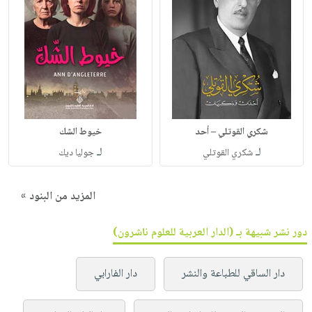
شكري القوتلي – أحد
خيوط الشك
لـ
لـ
شكري القوتلي
جوليا ديك
المزيد من البنود »
دور نشر شبيهة بـ (الدار العربية للعلوم ناشرون)
دار الساقي للطباعة والنشر
دار الفارابي