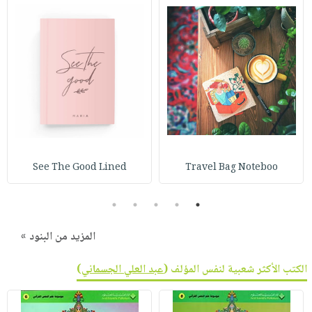
See The Good Lined
Travel Bag Noteboo
5
4
3
2
1
المزيد من البنود »
الكتب الأكثر شعبية لنفس المؤلف (
عبد العلي الجسماني
)