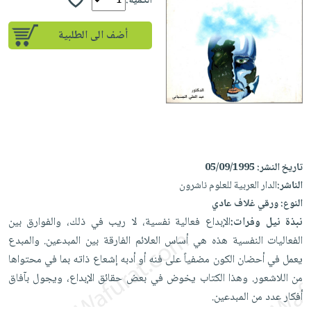
إختياراتنا
الكمية:
تعليمية
أسئلة
إختياراتنا
المواضيع
iKitab
يتكرر
أضف الى الطلبية
كتب
بلا
الأكثر
طرحها
أكاديمية
الصحة
حدود
مبيعاً
تحميل
والعناية
صندوق
أسئلة
وسائل
masmu3
الشخصية
القراءة
يتكرر
تعليمية
على
جديد
English
طرحها
صندوق
Android
books
الكل
تحميل
القراءة
تحميل
iKitab
أجهزة
جوائز
المطبخ
masmu3
تاريخ النشر:
05/09/1995
على
العناية
والسفرة
على
الناشر:
الدار العربية للعلوم ناشرون
Android
جديد
الشخصية
Apple
النوع:
ورقي غلاف عادي
تحميل
العناية
نبذة نيل وفرات:
الإبداع فعالية نفسية، لا ريب في ذلك، والفوارق بين
الكل
iKitab
وتصفيف
الفعاليات النفسية هذه هي أساس العلائم الفارقة بين المبدعين. والمبدع
أواني
متجر
على
الشعر
يعمل في أحضان الكون مضفياً على فنه أو أدبه إشعاع ذاته بما في محتواها
الطهي
الهدايا
Apple
العناية
من اللاشعور. وهذا الكتاب يخوض في بعض حقائق الإبداع، ويجول بآفاق
أدوات
بالجسم
أفكار عدد من المبدعين.
أقسام
الخبز