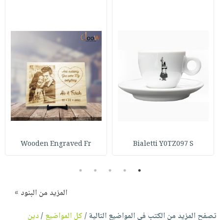
Wooden Engraved Fr
Bialetti Y0TZ097 S
5
4
3
2
1
المزيد من البنود »
تصفح المزيد من الكتب في المواضيع التالية /
كل المواضيع
/
دين