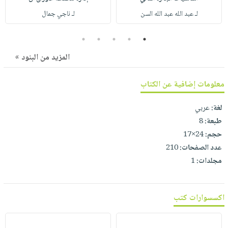
صابون
فيديوهات
لـ عبد الله عبد الله السن
لـ ناجي جمال
عربة
أطفال
أسئلة
التسوق
مناسبات
يتكرر
5
4
3
2
1
طرحها
نشرة
المزيد من البنود »
الإصدارات
خدمات
نيل
معلومات إضافية عن الكتاب
وفرات
لغة:
عربي
انشر
طبعة:
8
كتابك
حجم:
24×17
تواصل
عدد الصفحات:
210
معنا
مجلدات:
1
اكسسوارات كتب