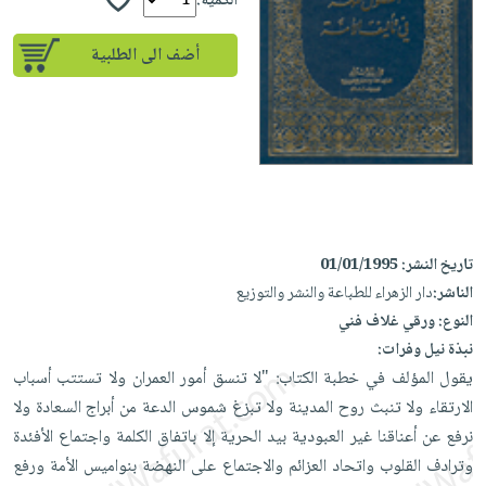
إختياراتنا
الكمية:
تعليمية
أسئلة
إختياراتنا
المواضيع
iKitab
يتكرر
أضف الى الطلبية
كتب
بلا
الأكثر
طرحها
أكاديمية
الصحة
حدود
مبيعاً
تحميل
والعناية
صندوق
أسئلة
إختياراتنا
masmu3
الشخصية
القراءة
يتكرر
وسائل
على
جديد
English
طرحها
تعليمية
Android
books
الكل
تحميل
صندوق
تحميل
iKitab
أجهزة
القراءة
المطبخ
masmu3
تاريخ النشر:
01/01/1995
على
العناية
والسفرة
على
جوائز
الناشر:
دار الزهراء للطباعة والنشر والتوزيع
Android
جديد
الشخصية
Apple
النوع:
ورقي غلاف فني
تحميل
العناية
نبذة نيل وفرات:
الكل
iKitab
وتصفيف
يقول المؤلف في خطبة الكتاب: "لا تنسق أمور العمران ولا تستتب أسباب
أواني
متجر
على
الشعر
الارتقاء ولا تنبث روح المدينة ولا تبزغ شموس الدعة من أبراج السعادة ولا
الطهي
الهدايا
Apple
العناية
نرفع عن أعناقنا غير العبودية بيد الحرية إلا باتفاق الكلمة واجتماع الأفئدة
أدوات
بالجسم
أقسام
وترادف القلوب واتحاد العزائم والاجتماع على النهضة بنواميس الأمة ورفع
الخبز