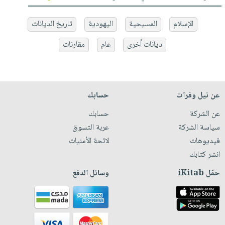
الإسلام
المسيحية
اليهودية
تاريخ الديانات
ديانات أخرى
عام
مقارنات
عن نيل وفرات
حسابك
عن الشركة
حسابك
سياسة الشركة
عربة التسوق
فيديوهات
لائحة الأمنيات
انشر كتابك
حمّل iKitab
وسائل الدفع