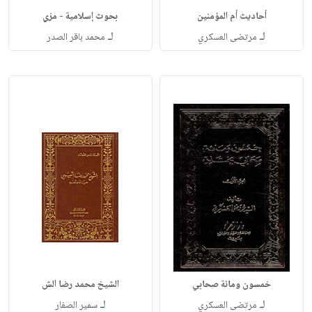
أحاديث أم المؤمنين
بحوث إسلامية - مزي
لـ
لـ
مرتضى العسكري
محمد باقر الصدر
خمسون ومائة صحابي
الشيخ محمد رضا الش
لـ
لـ
مرتضى العسكري
سمير الصفار