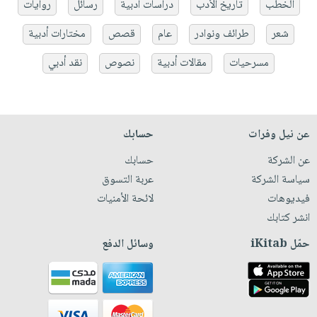
الخطب
تاريخ الأدب
دراسات أدبية
رسائل
روايات
شعر
طرائف ونوادر
عام
قصص
مختارات أدبية
مسرحيات
مقالات أدبية
نصوص
نقد أدبي
عن نيل وفرات
حسابك
عن الشركة
حسابك
سياسة الشركة
عربة التسوق
فيديوهات
لائحة الأمنيات
انشر كتابك
حمّل iKitab
وسائل الدفع