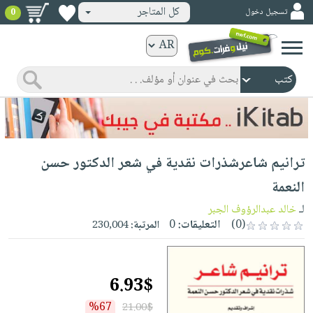
كل المتاجر
تسجيل دخول
0
كتب
ورقية
المواضيع
صدر
كتب
حديثاً
الكترونية
الأكثر
الصفحة
ترانيم شاعرشذرات نقدية في شعر الدكتور حسن
مبيعاً
الرئيسية
كتب
جوائز
النعمة
صدر
صوتية
شحن
لـ
خالد عبدالرؤوف الجبر
حديثاً
الصفحة
مخفض
(0)
التعليقات:
0
المرتبة:
230,004
الأكثر
الرئيسية
عروض
أطفال
مبيعاً
masmu3
خاصة
وناشئة
كتب
6.93$
بلا
صفحات
مجانية
الصفحة
وسائل
حدود
مشوقة
%67
21.00$
الرئيسية