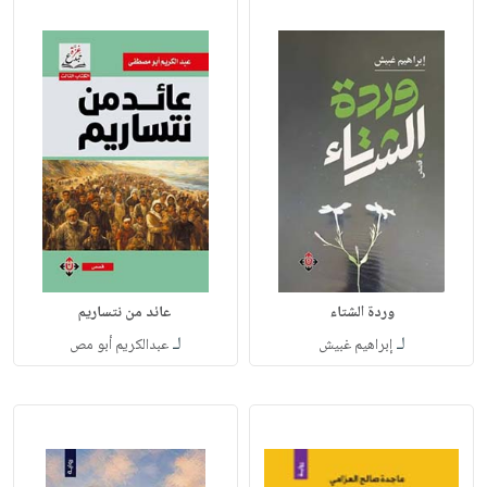
وردة الشتاء
عائد من نتساريم
لـ
لـ
إبراهيم غبيش
عبدالكريم أبو مص