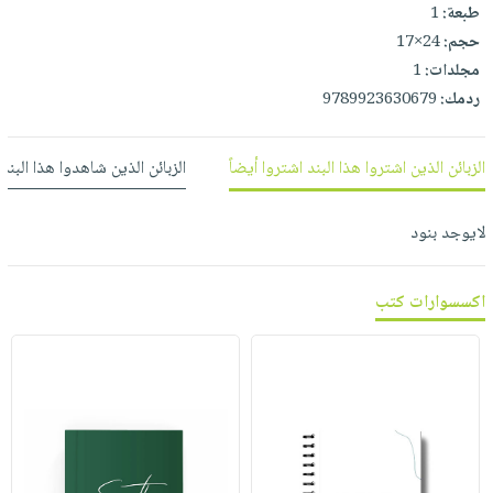
العناية
الأكثر
طبعة:
1
شحن
أدوات
بالأسنان
حجم:
24×17
مبيعاً
مجاني
المائدة
مجلدات:
1
الحمية
العودة
بنود
الأوعية
ردمك:
9789923630679
والتغذية
للمدارس
مختارة
والتخزين
اشتراكات
اكسسوارات
أدوات
الزبائن الذين اشتروا هذا البند اشتروا أيضاً
الزبائن الذين شاهدوا هذا البند
كتب
كل
بحث
المطبخ
الاشتراكات
اكسسوارات
متقدم
لايوجد بنود
منزلية
صندوق
القراءة
اكسسوارات
iKitab
اكسسوارات كتب
ملابس
نيل
بلا
مطرزات
وفرات
حدود
حقائب
عن
حسابك
حلي
الشركة
عناية
لائحة
سياسة
بالذات
الأمنيات
الشركة