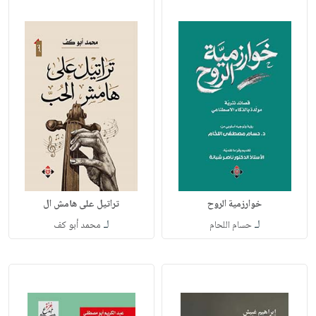
خوارزمية الروح
تراتيل على هامش ال
لـ
لـ
حسام اللحام
محمد أبو كف