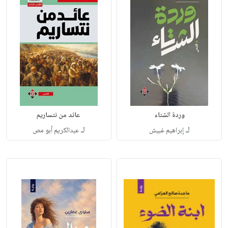
وردة الشتاء
عائد من نتساريم
لـ
لـ
إبراهيم غبيش
عبدالكريم أبو مص