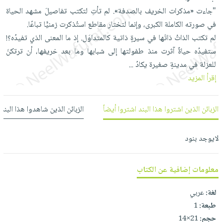
العناية
الأكثر
شحن
"جاءت «مذكرات الخريف بالصدفة». لم تأتِ لتكتب تفاصيلَ مشهد الحياة
أدوات
بالأسنان
مبيعاً
مجاني
في صورته الكاملة الكبرى، وإنما لتختار مقاطع استُذكرت زمنيًّا تباعًا.
المائدة
الحمية
العودة
لم تكتب الذاتُ ذاتَها في سيرةٍ ذاتية كالمتداوَل. إذ ما المعنى الذي تفيدُه؟!
بنود
الأوعية
والتغذية
للمدارس
ستفيدُه حياةٌ آثرت منذ طفولتها إلى شبابها وما بعد خريفها، أن ترتكنَ
مختارة
والتخزين
اشتراكات
اكسسوارات
للعزلة في مدينةٍ صغيرة يكادُ
...
أدوات
كتب
كل
إقرأ المزيد
بحث
المطبخ
الاشتراكات
اكسسوارات
متقدم
منزلية
صندوق
الزبائن الذين اشتروا هذا البند اشتروا أيضاً
الزبائن الذين شاهدوا هذا البند
القراءة
اكسسوارات
iKitab
ملابس
لايوجد بنود
نيل
بلا
مطرزات
وفرات
حدود
حقائب
معلومات إضافية عن الكتاب
عن
حسابك
حلي
الشركة
لغة:
عربي
عناية
لائحة
سياسة
طبعة:
1
بالذات
الأمنيات
الشركة
حجم:
21×14