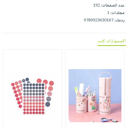
صابون
فيديوهات
عدد الصفحات:
192
عربة
أطفال
مجلدات:
1
أسئلة
التسوق
مناسبات
ردمك:
9789923630167
يتكرر
طرحها
نشرة
الإصدارات
خدمات
اكسسوارات كتب
نيل
وفرات
انشر
كتابك
تواصل
معنا