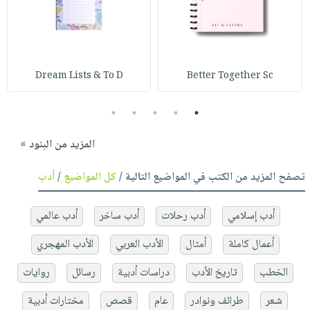
Dream Lists & To D
Better Together Sc
5
4
3
2
1
المزيد من البنود »
تصفح المزيد من الكتب في المواضيع التالية /
كل المواضيع
/
أدب
أدب إسلامي
أدب رحلات
أدب ساخر
أدب عالمي
أعمال كاملة
أمثال
الأدب العربي
الأدب المهجري
الخطب
تاريخ الأدب
دراسات أدبية
رسائل
روايات
شعر
طرائف ونوادر
عام
قصص
مختارات أدبية