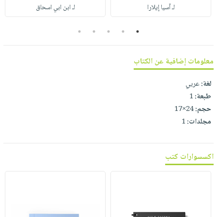
صابون
لـ آسيا إيلارا
لـ ابن ابي اسحاق
فيديوهات
عربة
أطفال
أسئلة
التسوق
5
4
3
2
1
مناسبات
يتكرر
طرحها
نشرة
معلومات إضافية عن الكتاب
الإصدارات
خدمات
نيل
لغة:
عربي
وفرات
طبعة:
1
انشر
حجم:
24×17
كتابك
مجلدات:
1
تواصل
معنا
اكسسوارات كتب