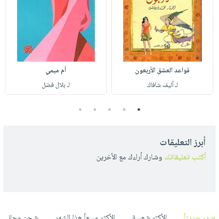
قواعد العشق الأربعون
أم ميمي
لـ أليف شافاك
لـ بلال فضل
5
4
3
2
1
أبرز التعليقات
أكتب تعليقاتك
وشارك أراءك مع الأخرين
صدر حديثاً
الأكثر شعبية
الأكثر مبيعاً هذا الشهر
شحن مجاني