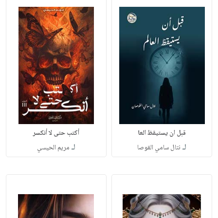
قبل ان يستيقظ العا
أكتب حتى لا أنكسر‎
لـ
لـ
نتال سامي القوصا
مريم الحيسي