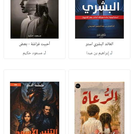
العائد البشري استر
أحببت فراشة - بعض
لـ
لـ
مسعود حكيم