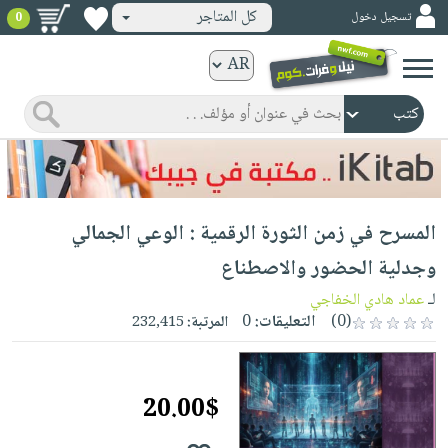
كل المتاجر
تسجيل دخول
0
كتب
ورقية
المواضيع
صدر
كتب
حديثاً
الكترونية
الأكثر
الصفحة
المسرح في زمن الثورة الرقمية : الوعي الجمالي
مبيعاً
الرئيسية
كتب
جوائز
وجدلية الحضور والاصطناع
صدر
صوتية
شحن
لـ
عماد هادي الخفاجي
حديثاً
الصفحة
مخفض
(0)
التعليقات:
0
المرتبة:
232,415
الأكثر
الرئيسية
عروض
أطفال
مبيعاً
masmu3
خاصة
وناشئة
كتب
20.00$
بلا
صفحات
مجانية
الصفحة
وسائل
حدود
مشوقة
الرئيسية