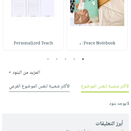
صابون
فيديوهات
عربة
أطفال
أسئلة
التسوق
مناسبات
يتكرر
طرحها
نشرة
الإصدارات
خدمات
Peace Notebook : د
Personalized Teach
نيل
وفرات
5
4
3
2
1
انشر
كتابك
المزيد من البنود »
تواصل
الأكثر شعبية لنفس الموضوع
الأكثر شعبية لنفس الموضوع الفرعي
معنا
لايوجد بنود
أبرز التعليقات