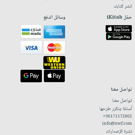
انشر كتابك
حمّل iKitab
وسائل الدفع
تواصل معنا
تواصل معنا
أسئلة يتكرر طرحها
+96171172802
info@nwf.com
نشرة الإصدارات