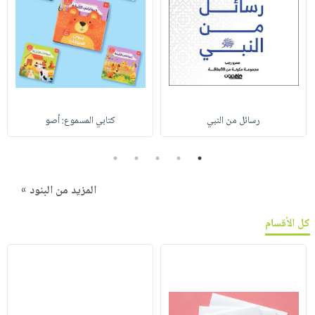
رسائل من النبي
كتابي المسموع: أصو
5
4
3
2
1
المزيد من البنود »
كل الأقسام