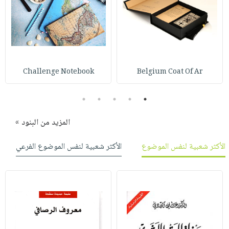
صابون
فيديوهات
عربة
أطفال
أسئلة
التسوق
مناسبات
يتكرر
طرحها
نشرة
الإصدارات
خدمات
Challenge Notebook
Belgium Coat Of Ar
نيل
وفرات
5
4
3
2
1
انشر
المزيد من البنود »
كتابك
تواصل
الأكثر شعبية لنفس الموضوع
الأكثر شعبية لنفس الموضوع الفرعي
معنا