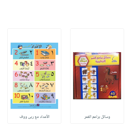
وسائل براعم القمر
الأعداد مع ربى ووف