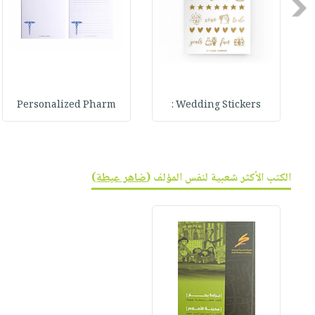
صابون
Previous
فيديوهات
عربة
أطفال
أسئلة
التسوق
مناسبات
يتكرر
طرحها
نشرة
الإصدارات
خدمات
Personalized Pharm
Wedding Stickers :
نيل
وفرات
انشر
كتابك
الكتب الأكثر شعبية لنفس المؤلف (
ضاهر عيطة
)
تواصل
معنا