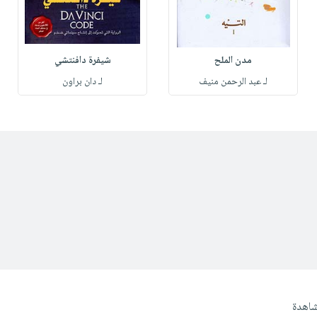
مدن الملح
شيفرة دافنتشي
لـ عبد الرحمن منيف
لـ دان براون
شاهدة