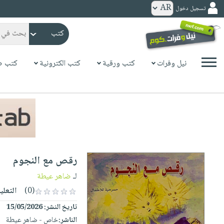
تسجيل دخول
كتب
ورقية
المواضيع
نيل وفرات
كتب ورقية
كتب الكترونية
كتب ص
صدر
كتب
حديثاً
الكترونية
الأكثر
الصفحة
مبيعاً
الرئيسية
كتب
جوائز
صدر
صوتية
شحن
حديثاً
الصفحة
رقص مع النجوم
مخفض
الأكثر
الرئيسية
عروض
أطفال
لـ
ضاهر عيطة
مبيعاً
masmu3
خاصة
وناشئة
(0)
التعلي
كتب
بلا
صفحات
تاريخ النشر:
15/05/2026
مجانية
الصفحة
وسائل
حدود
مشوقة
الناشر:
خاص - ضاهر عيطة
الرئيسية