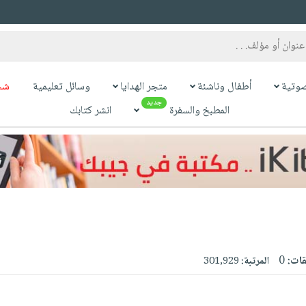
وتية
أطفال وناشئة
متجر الهدايا
وسائل تعليمية
شح
جديد
المطبخ والسفرة
انشر كتابك
قات:
0
المرتبة:
301,929