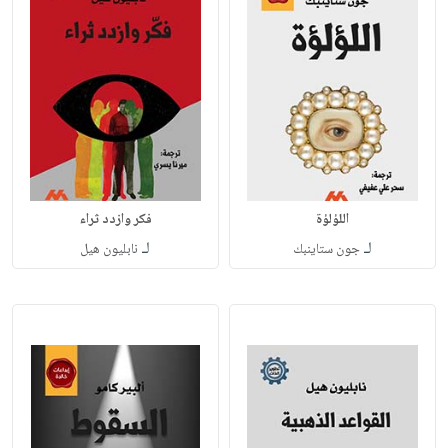
اللؤلؤة
فكر وازدد ثراء
لـ
لـ
جون ستاينبك
نابليون هيل