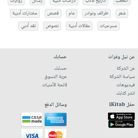
الخطب
تاريخ الأدب
دراسات أدبية
رسائل
روايات
شعر
طرائف ونوادر
عام
قصص
مختارات أدبية
مسرحيات
مقالات أدبية
نصوص
نقد أدبي
عن نيل وفرات
حسابك
عن الشركة
حسابك
سياسة الشركة
عربة التسوق
فيديوهات
لائحة الأمنيات
انشر كتابك
حمّل iKitab
وسائل الدفع