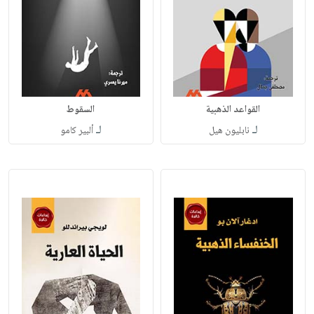
القواعد الذهبية
السقوط
لـ
لـ
نابليون هيل
ألبير كامو