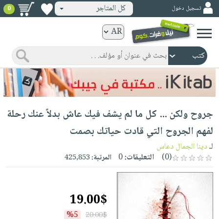
كل المتاجر
تسجيل دخول
0
كتب
ورقية
المواضيع
صدر
كتب
حديثاً
الكترونية
الأكثر
الصفحة
جروح ولكن ... كل ما لم يشف فيك عاش بدلاً عنك رحلة
مبيعاً
الرئيسية
كتب
جوائز
لفهم الجروح التي قادت حياتك بصمت
صدر
صوتية
شحن
لـ
دينا الجمال دعاس
حديثاً
الصفحة
مخفض
(0)
التعليقات:
0
المرتبة:
425,853
الأكثر
الرئيسية
عروض
أطفال
مبيعاً
masmu3
خاصة
وناشئة
كتب
19.00$
بلا
صفحات
مجانية
الصفحة
وسائل
حدود
مشوقة
%5
20.00$
الرئيسية