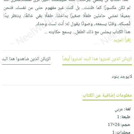
العناية
الأكثر
شحن
لم تكن مكسورًا كما ظننت... بل كنت غير مفهوم حتى من نفسك. فنحن
أدوات
بالأسنان
مبيعاً
مجاني
جميعًا نمشي حاملين طفلًا صغيرًا بداخلنا، طفلًا بقي خائفًا، ينتظر يدًا
المائدة
الحمية
العودة
تُمسكه، وقلبًا يسمعه، وصوتًا يقول له: أنت لست وحدك.
بنود
الأوعية
والتغذية
للمدارس
هذا الكتاب يجلس مع ذلك الطفل... يسمع حكايته
...
مختارة
والتخزين
اشتراكات
اكسسوارات
إقرأ المزيد
أدوات
كتب
كل
بحث
المطبخ
الاشتراكات
اكسسوارات
متقدم
الزبائن الذين اشتروا هذا البند اشتروا أيضاً
الزبائن الذين شاهدوا هذا البند
منزلية
صندوق
القراءة
اكسسوارات
لايوجد بنود
iKitab
ملابس
نيل
بلا
مطرزات
وفرات
معلومات إضافية عن الكتاب
حدود
حقائب
عن
حسابك
لغة:
عربي
حلي
الشركة
طبعة:
1
عناية
لائحة
سياسة
حجم:
24×17
بالذات
الأمنيات
الشركة
مجلدات:
1