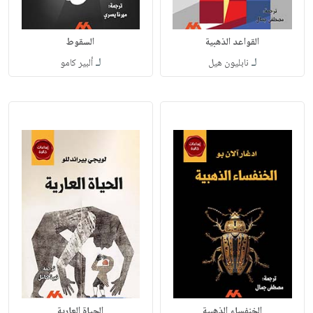
القواعد الذهبية
السقوط
لـ
لـ
نابليون هيل
ألبير كامو
الخنفساء الذهبية
الحياة العارية