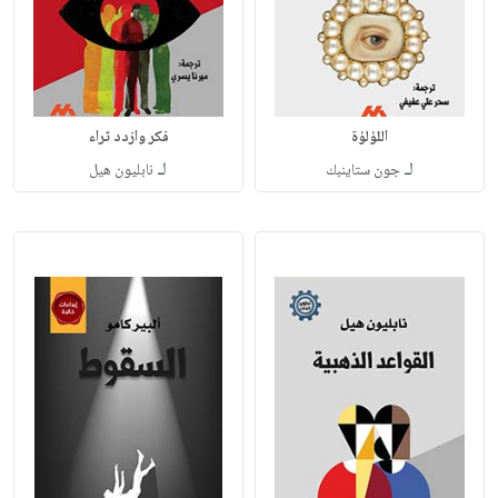
اللؤلؤة
فكر وازدد ثراء
لـ
لـ
جون ستاينبك
نابليون هيل