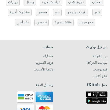
الخطب
تاريخ الأدب
دراسات أدبية
رسائل
روايات
شعر
طرائف ونوادر
عام
قصص
مختارات أدبية
مسرحيات
مقالات أدبية
نصوص
نقد أدبي
عن نيل وفرات
حسابك
عن الشركة
حسابك
سياسة الشركة
عربة التسوق
فيديوهات
لائحة الأمنيات
انشر كتابك
حمّل iKitab
وسائل الدفع