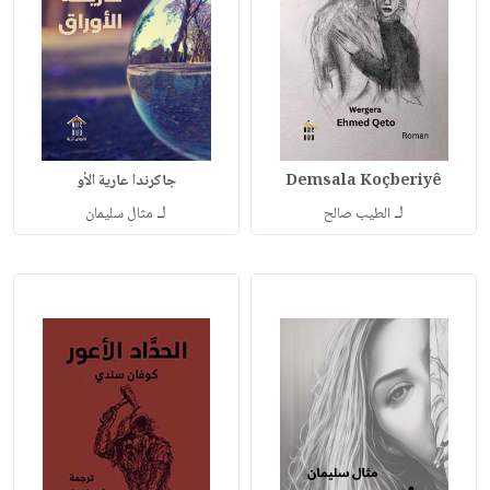
Demsala Koçberiyê
جاكرندا عارية الأو
لـ
لـ
الطيب صالح
مثال سليمان