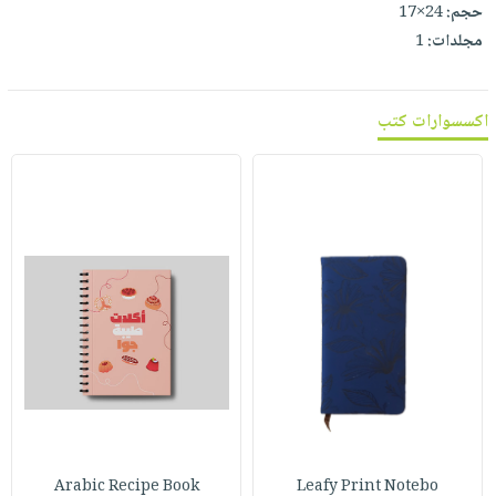
صابون
حجم:
24×17
فيديوهات
عربة
مجلدات:
1
أطفال
أسئلة
التسوق
مناسبات
يتكرر
طرحها
نشرة
اكسسوارات كتب
الإصدارات
خدمات
نيل
وفرات
انشر
كتابك
تواصل
معنا
Arabic Recipe Book
Leafy Print Notebo