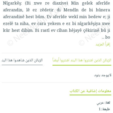
العناية
الأكثر
Nîgarkêş: (Bi xwe re diaxive) Min gelek aferîde
شحن
أدوات
بالأسنان
مبيعاً
aferandin, lê ez zêdetir di Mendîn de bi hûnera
مجاني
المائدة
aferandinê hest bûm. Ev aferîde wekî min bedew e; ji
الحمية
العودة
بنود
الأوعية
ezelê ta niha, ev cara yekem e ez bi nîgarkêşiya xwe
والتغذية
للمدارس
مختارة
والتخزين
اشتراكات
kûr hest dibim. Bi rastî ev cîhan hêjayê çêkirinê bû ji
اكسسوارات
أدوات
bo
...
كتب
كل
بحث
المطبخ
إقرأ المزيد
الاشتراكات
اكسسوارات
متقدم
منزلية
صندوق
الزبائن الذين اشتروا هذا البند اشتروا أيضاً
الزبائن الذين شاهدوا هذا البند
القراءة
اكسسوارات
iKitab
ملابس
نيل
لايوجد بنود
بلا
مطرزات
وفرات
حدود
حقائب
عن
حسابك
معلومات إضافية عن الكتاب
حلي
الشركة
عناية
لائحة
سياسة
لغة:
عربي
بالذات
الأمنيات
طبعة:
1
الشركة