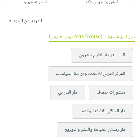
لـ
لـ
شيرين تزياني شكو
سربند حبيب
المزيد من البنود »
دور نشر شبيهة بـ (Nûs House نوس هاوس)
الدار العربية للعلوم ناشرون
المركز العربي للأبحاث ودراسة السياسات
منشورات ضفاف
دار الفارابي
دار الساقي للطباعة والنشر
دار رسلان للطباعة والنشر والتوزيع