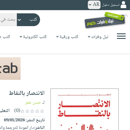
تسجيل دخول
كتب
ورقية
المواضيع
نيل وفرات
كتب ورقية
كتب الكترونية
كتب ص
صدر
كتب
حديثاً
الكترونية
الأكثر
الصفحة
مبيعاً
الرئيسية
كتب
جوائز
صدر
صوتية
شحن
حديثاً
الصفحة
الانتصار بالنقاط
مخفض
الأكثر
الرئيسية
عروض
أطفال
لـ
حسن عمر
مبيعاً
masmu3
خاصة
وناشئة
(0)
التعلي
كتب
بلا
صفحات
تاريخ النشر:
09/01/2026
مجانية
الصفحة
وسائل
حدود
مشوقة
الناشر:
دار المودة للترجمة وال
الرئيسية