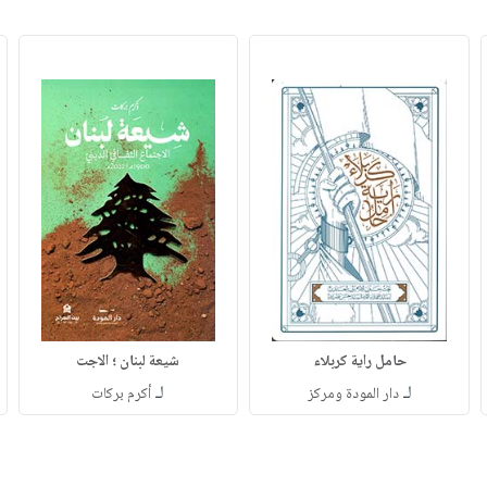
حامل راية كربلاء
شيعة لبنان ؛ الاجت
لـ
لـ
دار المودة ومركز
أكرم بركات