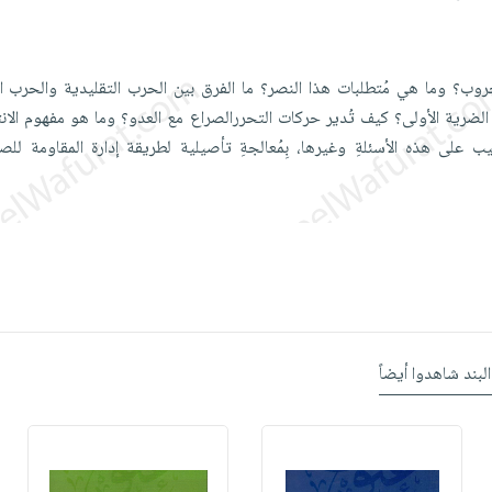
ب؟ وما هي مُتطلبات هذا النصر؟ ما الفرق بين الحرب التقليدية والحرب اللا
 الضرية الأولى؟ كيف تُدير حركات التحررالصراع مع العدو؟ وما هو مفهوم الانت
ب على هذه الأسئلةِ وغيرها، بِمُعالجةِ تأصيلية لطريقة إدارة المقاومة للص
البند شاهدوا أيضاً