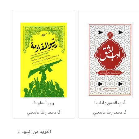
أدب العشق ؛ آداب ا
ربيو المقاومة
لـ
لـ
محمد رضا عابديني
محمد رضا عابديني
المزيد من البنود »