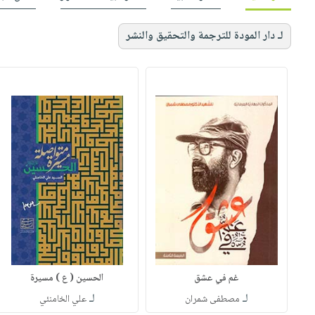
لـ دار المودة للترجمة والتحقيق والنشر
غم في عشق
الحسين ( ع ) مسيرة
لـ
لـ
مصطفى شمران
علي الخامنئي