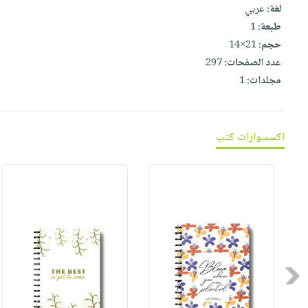
صابون
لغة:
عربي
فيديوهات
عربة
طبعة:
1
أطفال
أسئلة
التسوق
حجم:
21×14
مناسبات
يتكرر
عدد الصفحات:
297
طرحها
نشرة
مجلدات:
1
الإصدارات
خدمات
نيل
وفرات
اكسسوارات كتب
انشر
كتابك
تواصل
معنا
Previous