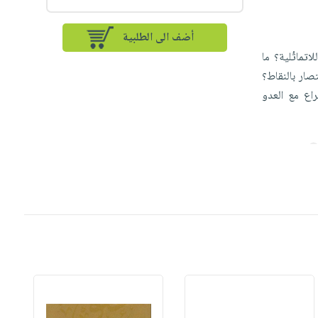
أضف الى الطلبية
تماثُلية؟ ما
صار بالنقاط؟
راع مع العدو