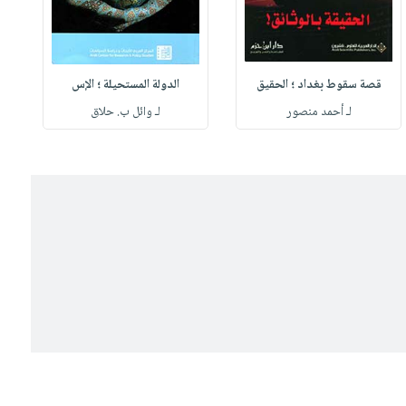
قصة سقوط بغداد ؛ الحقيق
الدولة المستحيلة ؛ الإس
لـ أحمد منصور
لـ وائل ب. حلاق
ل