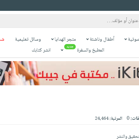
وتية
أطفال وناشئة
متجر الهدايا
وسائل تعليمية
شح
جديد
المطبخ والسفرة
انشر كتابك
قات:
0
المرتبة:
24,464
تحقيق والنشر