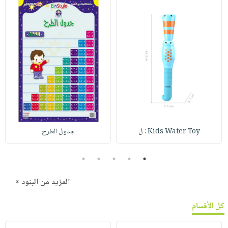
Kids Water Toy : ل
جدول الطرح
5
4
3
2
1
المزيد من البنود »
كل الأقسام