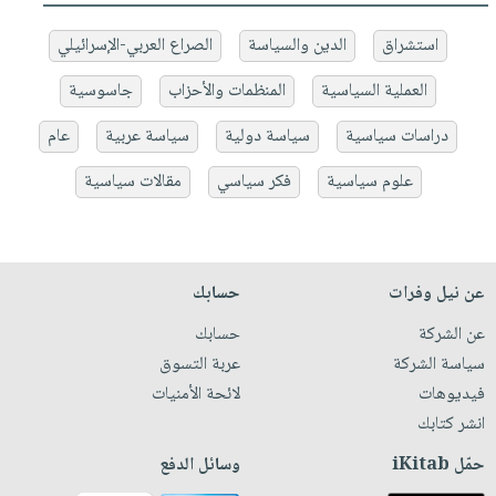
استشراق
الدين والسياسة
الصراع العربي-الإسرائيلي
العملية السياسية
المنظمات والأحزاب
جاسوسية
دراسات سياسية
سياسة دولية
سياسة عربية
عام
علوم سياسية
فكر سياسي
مقالات سياسية
عن نيل وفرات
حسابك
عن الشركة
حسابك
سياسة الشركة
عربة التسوق
فيديوهات
لائحة الأمنيات
انشر كتابك
حمّل iKitab
وسائل الدفع