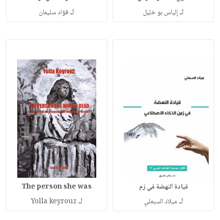
لـ
لـ
إلياس بو خليل
فؤاد سليمان
قيادة النهضة في زم
The person she was
لـ
لـ
ميلاد السبعلي
Yolla keyrouz