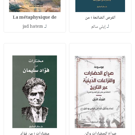
الفرص الضائعة ؛ من
La métaphysique de
لـ
لـ
إيلي سالم
jad hatem
صراع الحضارات والن
مختارات ؛ من فؤاد