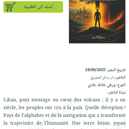
iKitab
تعليمية
أسئلة
Ai
أضف الى الطلبية
بلا
المواضيع
يتكرر
إختيارات
حدود
الأكثر
طرحها
كتب
الصحة
أسئلة
مبيعاً
تحميل
أكاديمية
والعناية
يتكرر
وسائل
masmu3
الشخصية
صندوق
طرحها
تعليمية
على
جديد
القراءة
تحميل
صندوق
Android
English
iKitab
الكل
القراءة
تحميل
books
على
أجهزة
جوائز
المطبخ
masmu3
تاريخ النشر:
18/06/2025
Android
العناية
والسفرة
على
الناشر:
دار سائر المشرق
تحميل
جديد
الشخصية
Apple
النوع:
ورقي غلاف عادي
iKitab
العناية
نبذة الناشر:
الكل
على
وتصفيف
Liban, pays message au cœur des volcans ; il y a un
أواني
متجر
Apple
الشعر
siècle, les peuples ont cru à la paix. Quelle déception !
الطهي
الهدايا
العناية
Pays de l’alphabet et de la navigation qui a transformé
أدوات
بالجسم
la trajectoire de l’humanité. Une terre bénie, joyau
أقسام
الخبز