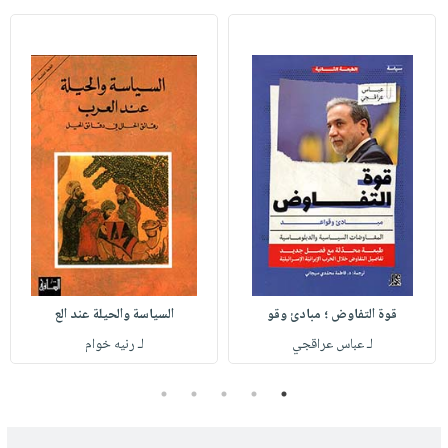
قوة التفاوض ؛ مبادئ وقو
السياسة والحيلة عند الع
لـ عباس عراقجي
لـ رنيه خوام
5
4
3
2
1