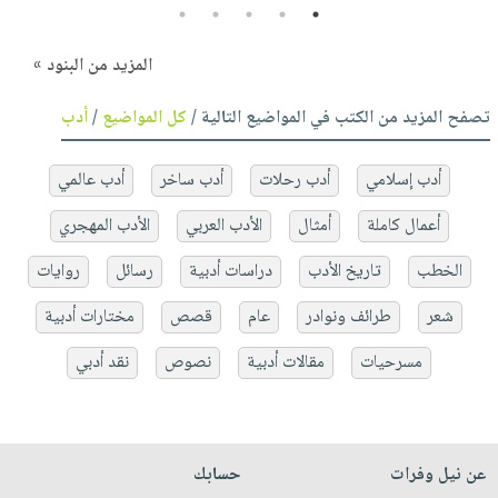
5
4
3
2
1
المزيد من البنود »
تصفح المزيد من الكتب في المواضيع التالية /
كل المواضيع
/
أدب
أدب إسلامي
أدب رحلات
أدب ساخر
أدب عالمي
أعمال كاملة
أمثال
الأدب العربي
الأدب المهجري
الخطب
تاريخ الأدب
دراسات أدبية
رسائل
روايات
شعر
طرائف ونوادر
عام
قصص
مختارات أدبية
مسرحيات
مقالات أدبية
نصوص
نقد أدبي
عن نيل وفرات
حسابك