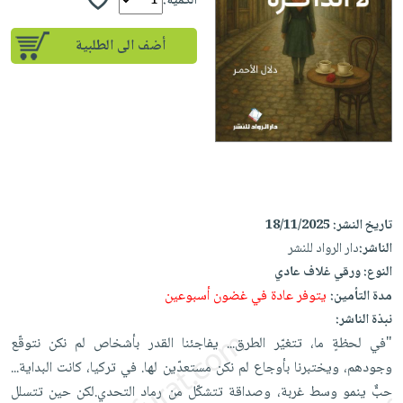
iKitab
الكمية:
تعليمية
أسئلة
Ai
بلا
المواضيع
يتكرر
إختيارات
أضف الى الطلبية
حدود
الأكثر
طرحها
كتب
الصحة
أسئلة
مبيعاً
تحميل
أكاديمية
والعناية
يتكرر
وسائل
masmu3
الشخصية
صندوق
طرحها
تعليمية
على
جديد
القراءة
تحميل
صندوق
Android
English
iKitab
الكل
القراءة
تحميل
books
على
أجهزة
جوائز
المطبخ
masmu3
تاريخ النشر:
18/11/2025
Android
العناية
والسفرة
على
الناشر:
دار الرواد للنشر
تحميل
جديد
الشخصية
Apple
النوع:
ورقي غلاف عادي
iKitab
العناية
الكل
يتوفر عادة في غضون أسبوعين
مدة التأمين:
على
وتصفيف
نبذة الناشر:
أواني
متجر
Apple
الشعر
"في لحظةٍ ما، تتغيّر الطرق... يفاجئنا القدر بأشخاص لم نكن نتوقّع
الطهي
الهدايا
العناية
وجودهم، ويختبرنا بأوجاع لم نكن مستعدّين لها. في تركيا، كانت البداية...
أدوات
بالجسم
أقسام
حبٌّ ينمو وسط غربة، وصداقة تتشكّل من رماد التحدي.لكن حين تتسلل
الخبز