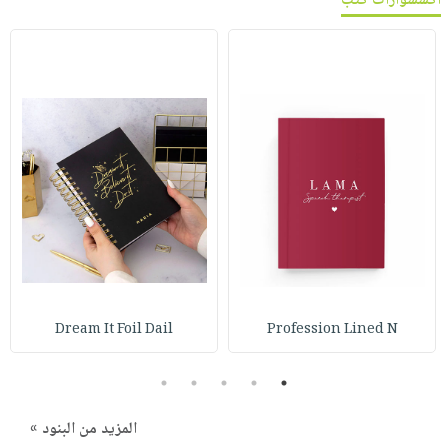
اكسسوارات كتب
Dream It Foil Dail
Profession Lined N
5
4
3
2
1
المزيد من البنود »