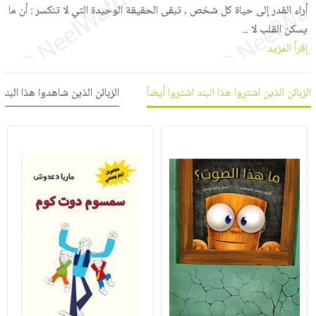
العناية
الأكثر
أراء القدر إلى حياة كل شخص ، تبقى الحقيقة الوحيدة التي لا تنكسر : أن ما
شحن
أدوات
بالأسنان
مبيعاً
يسكن القلب لا
مجاني
...
المائدة
الحمية
إقرأ المزيد
العودة
بنود
الأوعية
والتغذية
للمدارس
مختارة
والتخزين
اشتراكات
اكسسوارات
الزبائن الذين اشتروا هذا البند اشتروا أيضاً
الزبائن الذين شاهدوا هذا البند
أدوات
كتب
كل
بحث
المطبخ
الاشتراكات
اكسسوارات
متقدم
منزلية
صندوق
القراءة
اكسسوارات
iKitab
ملابس
نيل
بلا
مطرزات
وفرات
حدود
حقائب
عن
حسابك
حلي
الشركة
عناية
لائحة
سياسة
بالذات
الأمنيات
الشركة