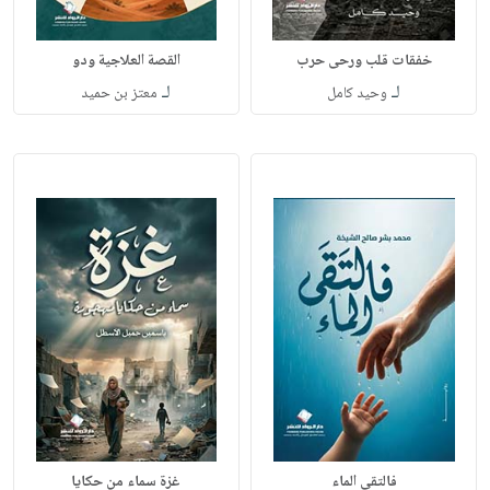
خفقات قلب ورحى حرب
القصة العلاجية ودو
لـ
لـ
وحيد كامل
معتز بن حميد
فالتقى الماء
غزة سماء من حكايا