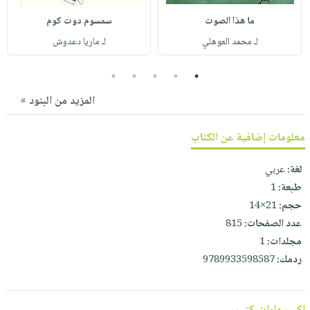
صابون
فيديوهات
عربة
ما هذا الصوت
سمسوم دوت كوم
أطفال
أسئلة
التسوق
لـ محمد العوهلي
لـ ماريا دعدوش
مناسبات
يتكرر
طرحها
نشرة
5
4
3
2
1
الإصدارات
خدمات
المزيد من البنود »
نيل
وفرات
معلومات إضافية عن الكتاب
انشر
كتابك
لغة:
عربي
طبعة:
1
تواصل
حجم:
21×14
معنا
عدد الصفحات:
815
مجلدات:
1
ردمك:
9789933598587