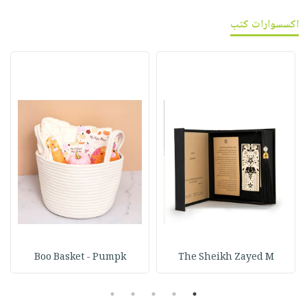
اكسسوارات كتب
Boo Basket - Pumpk
The Sheikh Zayed M
5
4
3
2
1