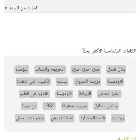
المزيد من البنود »
الكلمات المفتاحية الأكثر بحثاً
بلال فضل
جيزة جيزة جيزة
الجريمة والعقاب
البؤساء
الاوديسة
مزرعة الحيوان
نيتشه
الأشياء التي تنقذنا
الخبز الحافي
الإلياذة
الأوديسة
القانون في الطب
جانتي ستايل
نجيب محفوظ
1984
ابن سينا
روايات
قصة الحضارة
لعبة العروش
منشورات الجمل
كل الأقسام