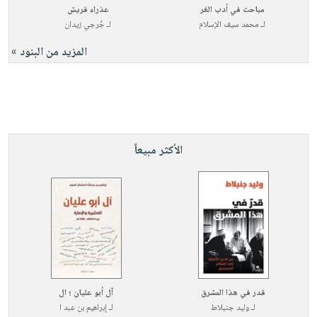
مباحث في أدب الغر
عذراء قريش
لـ
محمد سيف الإسلام
لـ
جُرجي زيدان
المزيد من البنود »
الأكثر مبيعاً
قدر في هذا المشرق
آل أبو عليان ؛ ال
لـ
وليد جنبلاط
لـ
إبراهيم بن عبد ا