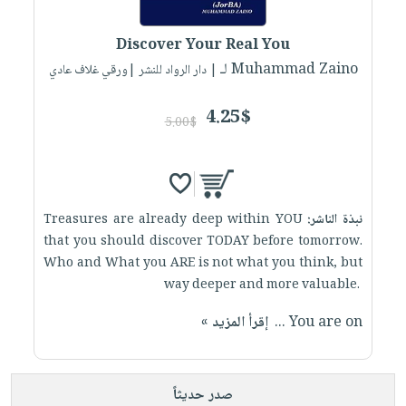
إختياراتنا
تعليمية
أسئلة
إختياراتنا
المواضيع
iKitab
يتكرر
Discover Your Real You
كتب
بلا
الأكثر
طرحها
لـ Muhammad Zaino
أكاديمية
| دار الرواد للنشر |ورقي غلاف عادي
الصحة
حدود
مبيعاً
تحميل
والعناية
صندوق
أسئلة
إختياراتنا
masmu3
4.25$
الشخصية
القراءة
5.00$
يتكرر
وسائل
على
جديد
English
طرحها
تعليمية
Android
books
الكل
تحميل
صندوق
تحميل
iKitab
أجهزة
القراءة
المطبخ
masmu3
نبذة الناشر:
Treasures are already deep within YOU
على
العناية
والسفرة
على
جوائز
that you should discover TODAY before ‎tomorrow.
Android
جديد
الشخصية
Apple
Who and What you ARE is not what you think, but
تحميل
العناية
way deeper and ‎more valuable.‎ ‎
الكل
iKitab
وتصفيف
‎ You are on...
إقرأ المزيد »
أواني
متجر
على
الشعر
الطهي
الهدايا
Apple
العناية
أدوات
بالجسم
أقسام
صدر حديثاً
الخبز