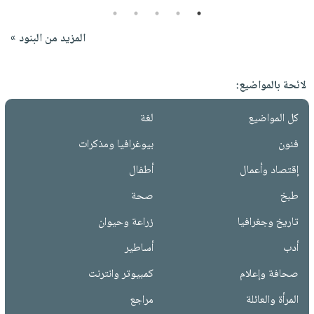
5
4
3
2
1
المزيد من البنود »
لائحة بالمواضيع:
كل المواضيع
لغة
فنون
بيوغرافيا ومذكرات
إقتصاد وأعمال
أطفال
طبخ
صحة
تاريخ وجغرافيا
زراعة وحيوان
أدب
أساطير
صحافة وإعلام
كمبيوتر وانترنت
المرأة والعائلة
مراجع