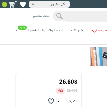
كل المتاجر
0
بحث متقدم
جديد
ن مجاني
اشتراكات
الصحة والعناية الشخصية
26.60$
%5
28.00$
الكمية: