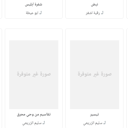
نبض
شفرة ابليس
لـ
لـ
رقية اشقر
ابو عيطة
تيسير
تقاسيم من وحي محرق
لـ
لـ
سليم الزريعي
سليم الزريعي