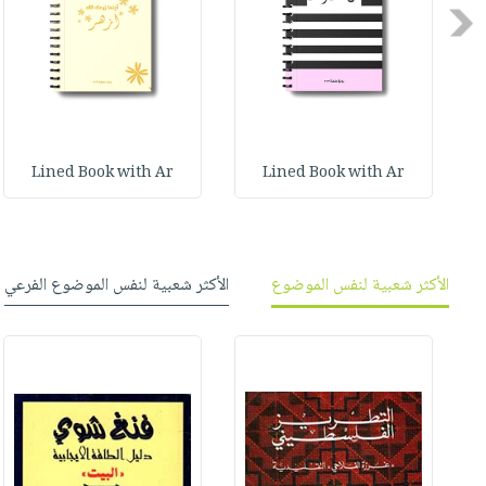
صابون
فيديوهات
Previous
عربة
أطفال
أسئلة
التسوق
مناسبات
يتكرر
طرحها
نشرة
الإصدارات
خدمات
نيل
Lined Book with Ar
Lined Book with Ar
وفرات
انشر
كتابك
الأكثر شعبية لنفس الموضوع
الأكثر شعبية لنفس الموضوع الفرعي
تواصل
معنا