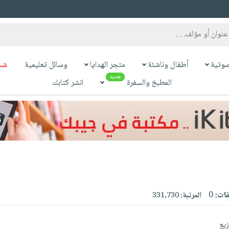
وتية
أطفال وناشئة
متجر الهدايا
وسائل تعليمية
شح
جديد
المطبخ والسفرة
انشر كتابك
قات:
0
المرتبة:
331,730
زيع