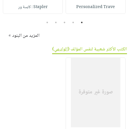
صابون
فيديوهات
Personalized Trave
Stapler : كابسة ور
عربة
أطفال
أسئلة
التسوق
مناسبات
يتكرر
5
4
3
2
1
طرحها
نشرة
المزيد من البنود »
الإصدارات
خدمات
نيل
الكتب الأكثر شعبية لنفس المؤلف (
الوادعي
)
وفرات
انشر
كتابك
تواصل
معنا