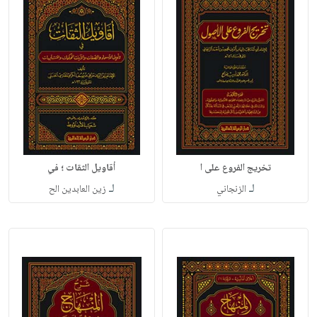
تخريج الفروع على ا
أقاويل الثقات ؛ في
لـ
لـ
الزنجاني
زين العابدين الح