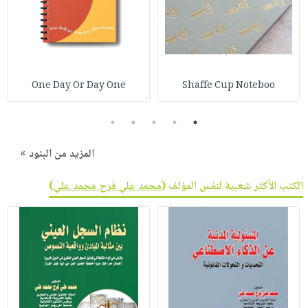
One Day Or Day One
Shaffe Cup Noteboo
5
4
3
2
1
المزيد من البنود »
الكتب الأكثر شعبية لنفس المؤلف (
محمد علي فرح محمد علي
)