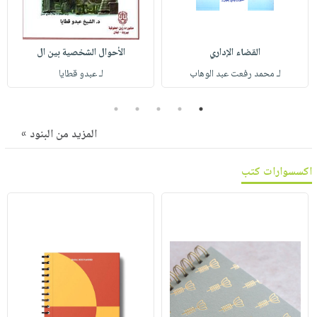
صابون
فيديوهات
عربة
أطفال
أسئلة
التسوق
مناسبات
يتكرر
القضاء الإداري
الأحوال الشخصية بين ال
طرحها
نشرة
لـ محمد رفعت عبد الوهاب
لـ عبدو قطايا
الإصدارات
خدمات
5
4
3
2
1
نيل
وفرات
المزيد من البنود »
انشر
اكسسوارات كتب
كتابك
تواصل
معنا