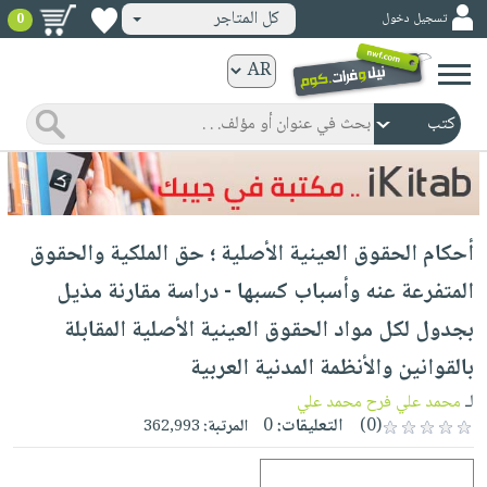
كل المتاجر
تسجيل دخول
0
كتب
ورقية
المواضيع
صدر
كتب
حديثاً
الكترونية
الأكثر
الصفحة
أحكام الحقوق العينية الأصلية ؛ حق الملكية والحقوق
مبيعاً
الرئيسية
كتب
جوائز
المتفرعة عنه وأسباب كسبها - دراسة مقارنة مذيل
صدر
صوتية
شحن
بجدول لكل مواد الحقوق العينية الأصلية المقابلة
حديثاً
الصفحة
مخفض
الأكثر
بالقوانين والأنظمة المدنية العربية
الرئيسية
عروض
أطفال
مبيعاً
لـ
محمد علي فرح محمد علي
masmu3
خاصة
وناشئة
كتب
(0)
التعليقات:
0
المرتبة:
362,993
بلا
صفحات
مجانية
الصفحة
وسائل
حدود
مشوقة
الرئيسية