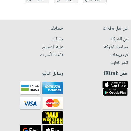
عن نيل وفرات
حسابك
عن الشركة
حسابك
سياسة الشركة
عربة التسوق
فيديوهات
لائحة الأمنيات
انشر كتابك
حمّل iKitab
وسائل الدفع